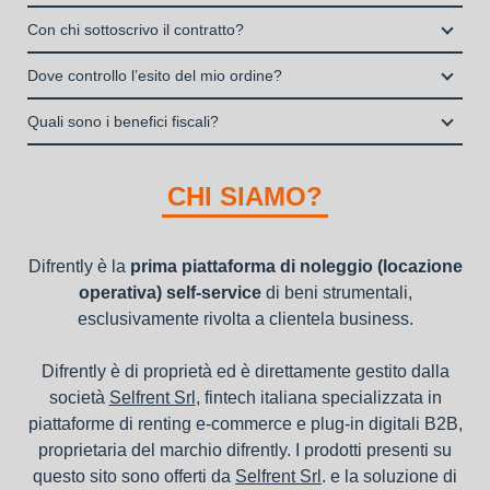
La copertura assicurativa All Risk mediante polizza
Enti e Associazioni purché in attività da almeno un anno.
Si, puoi scegliere sul sito il prodotto che ti serve, decidere la
stipulata da Grenke Italia S.p.A., società specializzata nel
Con chi sottoscrivo il contratto?
I privati consumatori non possono accedere al servizio di
durata del noleggio operativo e sottoscrivere il contratto
noleggio B2B con cui verrà concluso il contratto, a tutela
noleggio operativo
Il contratto di locazione operativa sarà stipulato con Grenke
interamente online
Dove controllo l’esito del mio ordine?
dei beni e con vantaggi di gestione per i propri clienti.
Italia S.p.A., società specializzata nel settore della locazione
la consegna a domicilio dei beni
Una volta fatto login vai sull’icona con l’omino e clicca su
operativa di beni mobili strumentali (B2B), previa approvazione
Quali sono i benefici fiscali?
"ordini da completare".
della richiesta da parte della stessa.
I beni a noleggio non devono essere messi in ammortamento
nel bilancio, poiché i canoni vengono considerati un servizio. I
CHI SIAMO?
canoni di noleggio sono deducibili ai fini IRES e IRAP
Difrently è la
prima piattaforma di noleggio (locazione
operativa) self-service
di beni strumentali,
esclusivamente rivolta a clientela business.
Difrently è di proprietà ed è direttamente gestito dalla
società
Selfrent Srl
, fintech italiana specializzata in
piattaforme di renting e-commerce e plug-in digitali B2B,
proprietaria del marchio difrently. I prodotti presenti su
questo sito sono offerti da
Selfrent Srl
. e la soluzione di