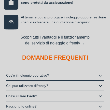
sono protetti da
assicurazione!
Al termine potrai prorogare il noleggio oppure restituire
i beni o richiedere una quotazione d'acquisto.
Scopri tutti i vantaggi e il funzionamento
del servizio di
noleggio difrently →
DOMANDE FREQUENTI
Cos’è il noleggio operativo?
Il noleggio, o locazione operativa, è una soluzione che
Chi può utilizzare difrently?
consente di avere la disponibilità di un bene strumentale utile
Liberi Professionisti e Studi Associati
alla propria attività a fronte del pagamento di un canone fisso
Cos’è il
Care Pack?
Società di persone (Ditte Individuali, S.n.c., S.a.s.)
periodico.
Il Care Pack è un servizio che include:
Società di Capitali (S.p.A., S.r.l.)
Faccio tutto online?