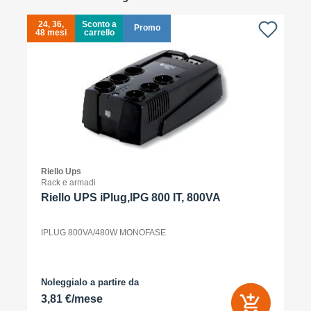
24, 36,
Sconto a
Promo
48 mesi
carrello
4
Riello Ups
Rack e armadi
Riello UPS iPlug,IPG 800 IT, 800VA
IPLUG 800VA/480W MONOFASE
Noleggialo a partire da
3,81 €/mese