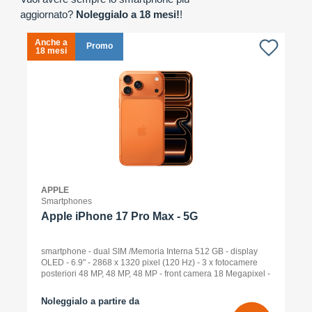
aggiornato?
Noleggialo a 18 mesi!
!
Anche a
A
Promo
18 mesi
1
APPLE
Smartphones
Apple iPhone 17 Pro Max - 5G
smartphone - dual SIM /Memoria Interna 512 GB - display
OLED - 6.9" - 2868 x 1320 pixel (120 Hz) - 3 x fotocamere
posteriori 48 MP, 48 MP, 48 MP - front camera 18 Megapixel -
arancione cosmico
Noleggialo a partire da