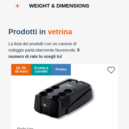
+
WEIGHT & DIMENSIONS
Prodotti in
vetrina
La lista dei prodotti con un canone di
noleggio particolarmente favorevole.
Il
numero di rate lo scegli tu!
24, 36,
Sconto a
Promo
48 mesi
carrello
4