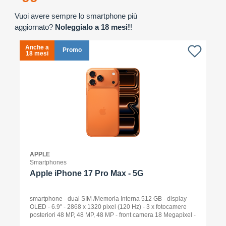
Vuoi avere sempre lo smartphone più
aggiornato?
Noleggialo a 18 mesi!
!
Anche a
A
Promo
18 mesi
1
APPLE
Smartphones
Apple iPhone 17 Pro Max - 5G
smartphone - dual SIM /Memoria Interna 512 GB - display
OLED - 6.9" - 2868 x 1320 pixel (120 Hz) - 3 x fotocamere
posteriori 48 MP, 48 MP, 48 MP - front camera 18 Megapixel -
arancione cosmico