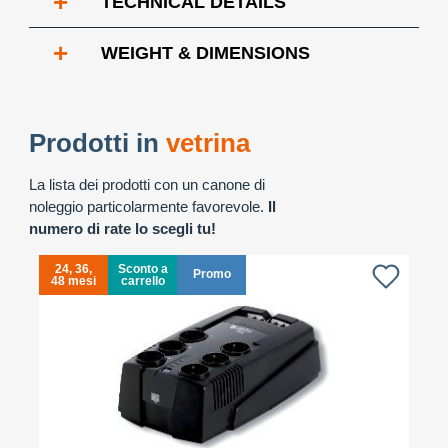
+
TECHNICAL DETAILS
+
WEIGHT & DIMENSIONS
Prodotti in
vetrina
La lista dei prodotti con un canone di
noleggio particolarmente favorevole.
Il
numero di rate lo scegli tu!
24, 36,
Sconto a
Promo
48 mesi
carrello
4