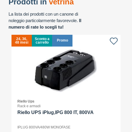
Prodotti in
vetrina
La lista dei prodotti con un canone di
noleggio particolarmente favorevole.
Il
numero di rate lo scegli tu!
24, 36,
Sconto a
Promo
48 mesi
carrello
4
Riello Ups
Rack e armadi
Riello UPS iPlug,IPG 800 IT, 800VA
IPLUG 800VA/480W MONOFASE