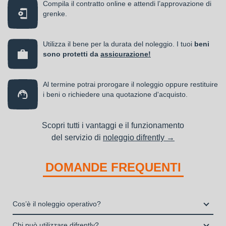
Compila il contratto online e attendi l’approvazione di
grenke.
Utilizza il bene per la durata del noleggio. I tuoi
beni
sono protetti da
assicurazione!
Al termine potrai prorogare il noleggio oppure restituire
i beni o richiedere una quotazione d'acquisto.
Scopri tutti i vantaggi e il funzionamento
del servizio di
noleggio difrently →
DOMANDE FREQUENTI
Cos’è il noleggio operativo?
Il noleggio, o locazione operativa, è una soluzione che
Chi può utilizzare difrently?