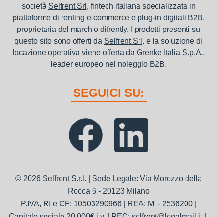
società
Selfrent Srl
, fintech italiana specializzata in
piattaforme di renting e-commerce e plug-in digitali B2B,
proprietaria del marchio difrently. I prodotti presenti su
questo sito sono offerti da
Selfrent Srl
. e la soluzione di
locazione operativa viene offerta da
Grenke Italia S.p.A.
,
leader europeo nel noleggio B2B.
SEGUICI SU:
© 2026 Selfrent S.r.l. | Sede Legale: Via Morozzo della
Rocca 6 - 20123 Milano
P.IVA, RI e CF: 10503290966 | REA: MI - 2536200 |
Capitale sociale 20.000€ i.v. | PEC: selfrent@legalmail.it