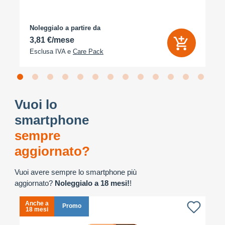
Noleggialo a partire da
3,81 €/mese
Esclusa IVA e
Care Pack
Vuoi lo
smartphone
sempre
aggiornato?
Vuoi avere sempre lo smartphone più
aggiornato?
Noleggialo a 18 mesi!
!
Anche a
A
Promo
18 mesi
1