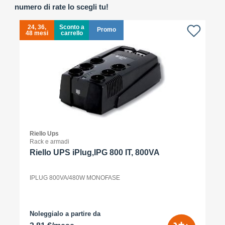
numero di rate lo scegli tu!
24, 36,
Sconto a
Promo
48 mesi
carrello
4
Riello Ups
Rack e armadi
Riello UPS iPlug,IPG 800 IT, 800VA
IPLUG 800VA/480W MONOFASE
Noleggialo a partire da