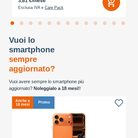
3,81 €/mese
Esclusa IVA e
Care Pack
Vuoi lo
smartphone
sempre
aggiornato?
Vuoi avere sempre lo smartphone più
aggiornato?
Noleggialo a 18 mesi!
!
Anche a
A
Promo
18 mesi
1