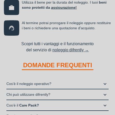
Utilizza il bene per la durata del noleggio. I tuoi
beni
sono protetti da
assicurazione!
Al termine potrai prorogare il noleggio oppure restituire
i beni o richiedere una quotazione d'acquisto.
Scopri tutti i vantaggi e il funzionamento
del servizio di
noleggio difrently →
DOMANDE FREQUENTI
Cos’è il noleggio operativo?
Il noleggio, o locazione operativa, è una soluzione che
Chi può utilizzare difrently?
consente di avere la disponibilità di un bene strumentale utile
Liberi Professionisti e Studi Associati
alla propria attività a fronte del pagamento di un canone fisso
Cos’è il
Care Pack?
Società di persone (Ditte Individuali, S.n.c., S.a.s.)
periodico.
Il Care Pack è un servizio che include: