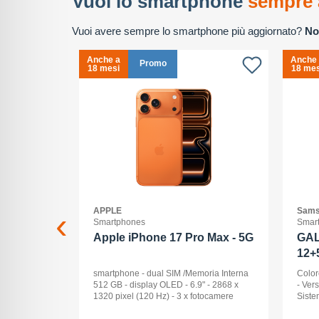
Vuoi lo smartphone
sempre 
Vuoi avere sempre lo smartphone più aggiornato?
No
Anche a
Anche
Promo
18 mesi
18 mes
APPLE
Sams
Smartphones
Smar
2+512GB
Apple iPhone 17 Pro Max - 5G
GAL
12+
ck Audio: No
smartphone - dual SIM /Memoria Interna
Color
: 16 -
512 GB - display OLED - 6.9" - 2868 x
- Ver
Pollici
1320 pixel (120 Hz) - 3 x fotocamere
Siste
ay: Dynamic
posteriori 48 MP, 48 MP, 48 MP - front
Displ