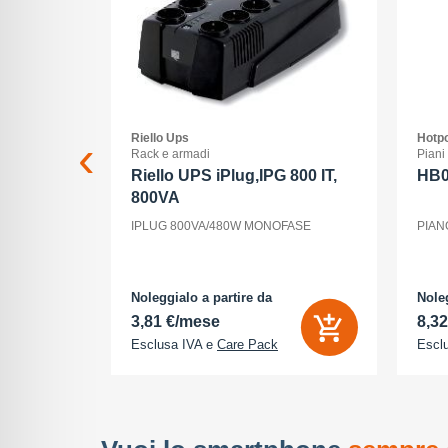
Riello Ups
Hotpo
ss
Rack e armadi
Piani
 xc 15-
Riello UPS iPlug,IPG 800 IT,
HB
800VA
15-45/3,5-
IPLUG 800VA/480W MONOFASE
PIAN
nt, ogni
la luce, il
utti elementi
odo di vedere
Noleggialo a partire da
Noleg
3,81 €/mese
8,3
Esclusa IVA e
Care Pack
Escl