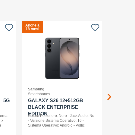
Anche a
Anche a
S
18 mesi
18 mesi
c
Samsung
APPLE
Smartphones
Smartwatch
- 5G
GALAXY S26 12+512GB
Apple Wa
BLACK ENTERPRISE
Ml Cel
EDITION
terna
Colore Posteriore: Nero - Jack Audio: No
 x
- Versione Sistema Operativo: 16 -
e
Sistema Operativo: Android - Pollici
nt
Display: 6,3 - Tipologia Display: AMOLED