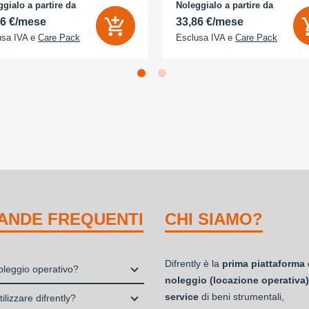
D 2x - Memoria Interna (ROM):
camera 18 Megapixel - arancione
gialo a partire da
Noleggialo a partire da
B - Espandibile fino a: 0 GB - Dual
cosmico
56 €/mese
33,86 €/mese
usa IVA e
Care Pack
Esclusa IVA e
Care Pack
ANDE FREQUENTI
CHI SIAMO?
Difrently è la
prima piattaforma 
noleggio operativo?
noleggio (locazione operativa)
io, o locazione operativa, è una
service
di beni strumentali,
ilizzare difrently?