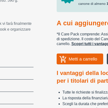
eso: 590 g.
canone di almeno
A cui aggiungere
 vi farà finalmente
book e organizzare
*Il Care Pack comprende: Assic
di spedizione. Il costo del Car
carrello.
Scopri tutti i vanta
Metti a carrello
I vantaggi della lo
per i titolari di par
Tutte le richieste si finali
La risposta della finanziar
Scegli la durata che preferi