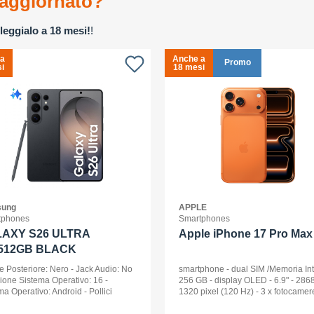
aggiornato?
leggialo a 18 mesi!
!
 a
Anche a
Promo
i
18 mesi
ung
APPLE
tphones
Smartphones
AXY S26 ULTRA
Apple iPhone 17 Pro Max 
512GB BLACK
e Posteriore: Nero - Jack Audio: No
smartphone - dual SIM /Memoria In
sione Sistema Operativo: 16 -
256 GB - display OLED - 6.9" - 2868
ma Operativo: Android - Pollici
1320 pixel (120 Hz) - 3 x fotocamer
ay: 6,9 - Tipologia Display: Dynamic
posteriori 48 MP, 48 MP, 48 MP - fro