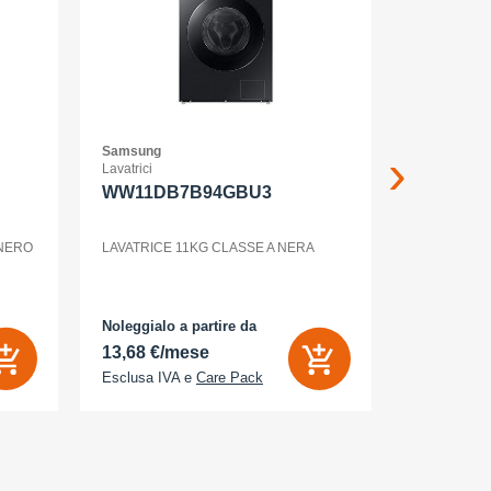
Samsung
Samsung
Lavatrici
Smartphone
WW11DB7B94GBU3
GALAXY
12+256G
ENTERP
 NERO
LAVATRICE 11KG CLASSE A NERA
GALAXY S2
Noleggialo a partire da
Noleggialo 
13,68 €/mese
31,90 €/
Esclusa IVA e
Care Pack
Esclusa IV