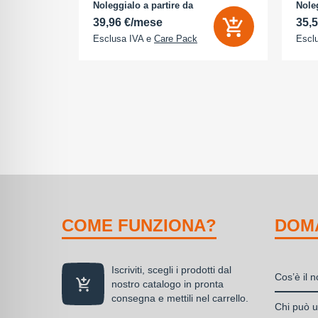
na (ROM):
camera 18 Megapixel - arancione
AMOLE
Noleggialo a partire da
Noleg
 0 GB - Dual
cosmico
512 G
39,96 €/mese
35,
Esclusa IVA e
Care Pack
Escl
COME FUNZIONA?
DOM
Iscriviti, scegli i prodotti dal
Cos’è il 
nostro catalogo in pronta
consegna e mettili nel carrello.
Il nolegg
Chi può ut