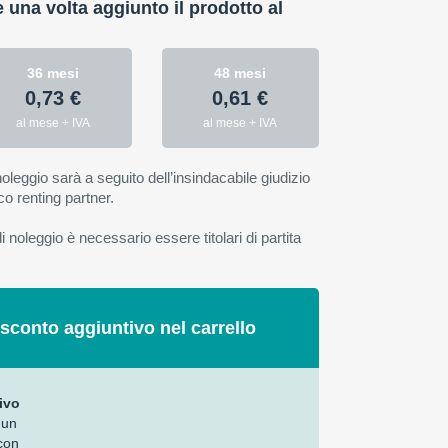
e una volta aggiunto il prodotto al
36 mesi
48 mesi
0,73 €
0,61 €
al mese + IVA
al mese + IVA
oleggio sarà a seguito dell’insindacabile giudizio
co renting partner.
 noleggio è necessario essere titolari di partita
 sconto aggiuntivo nel carrello
ivo
 un
con