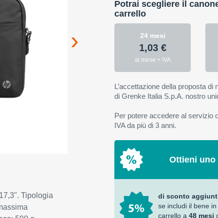
Potrai scegliere il canon
carrello
24 mesi
1,03 €
al mese + IVA
L’accettazione della proposta di n
di Grenke Italia S.p.A. nostro uni
Per potere accedere al servizio di
IVA da più di 3 anni.
Ottieni uno
7,3". Tipologia
di sconto aggiunt
se includi il bene in
 massima
carrello a
48 mesi