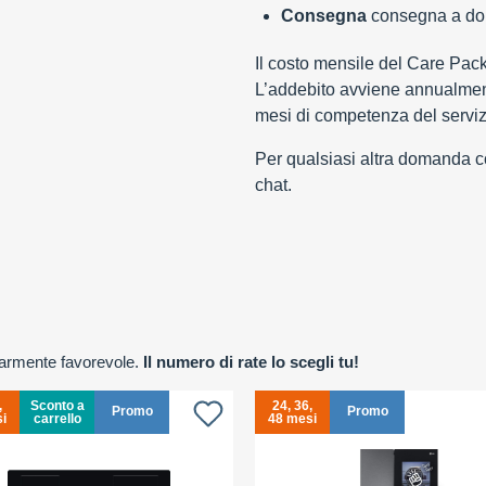
Consegna
consegna a domi
Il costo mensile del Care Pac
L’addebito avviene annualment
mesi di competenza del serviz
Per qualsiasi altra domanda con
chat.
olarmente favorevole.
Il numero di rate lo scegli tu!
,
Sconto a
24, 36,
Promo
Promo
i
carrello
48 mesi