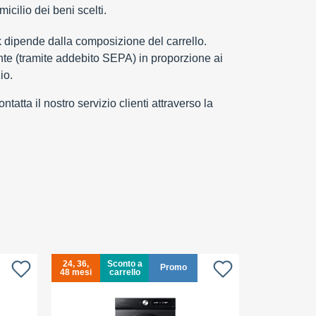
cilio dei beni scelti.
k dipende dalla composizione del carrello.
e (tramite addebito SEPA) in proporzione ai
io.
tatta il nostro servizio clienti attraverso la
24, 36,
Sconto a
24, 36,
Promo
48 mesi
carrello
48 mesi