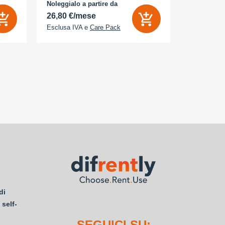
- Memoria Interna (ROM): 512 GB -
Noleggialo a partire da
Noleggialo 
Espandibile fino a: 0 GB - Dual Sim: Sì
26,80 €/mese
21,85 €/
Esclusa IVA e
Care Pack
Esclusa IV
di
 self-
SEGUICI SU: