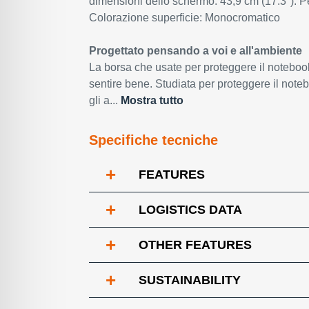
dimensioni dello schermo: 43,9 cm (17.3"). P
Colorazione superficie: Monocromatico
Progettato pensando a voi e all'ambiente
La borsa che usate per proteggere il notebook
sentire bene. Studiata per proteggere il note
gli a...
Mostra tutto
Specifiche tecniche
+
FEATURES
+
LOGISTICS DATA
+
OTHER FEATURES
+
SUSTAINABILITY