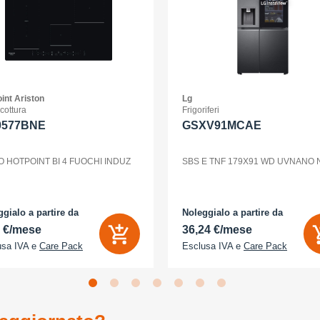
int Ariston
Lg
 cottura
Frigoriferi
0577BNE
GSXV91MCAE
O HOTPOINT BI 4 FUOCHI INDUZ
SBS E TNF 179X91 WD UVNANO
gialo a partire da
Noleggialo a partire da
2 €/mese
36,24 €/mese
usa IVA e
Care Pack
Esclusa IVA e
Care Pack