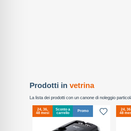
Prodotti in
vetrina
La lista dei prodotti con un canone di noleggio partic
24, 36,
Sconto a
24, 36
Promo
48 mesi
carrello
48 mes