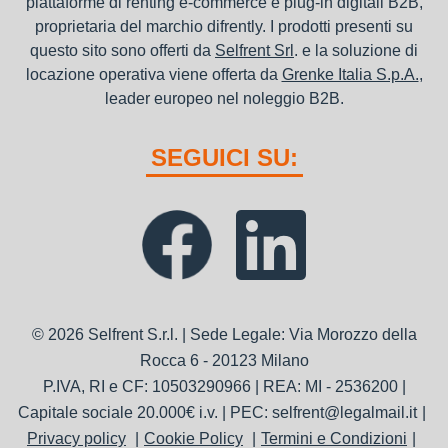
piattaforme di renting e-commerce e plug-in digitali B2B,
proprietaria del marchio difrently. I prodotti presenti su
questo sito sono offerti da
Selfrent Srl
. e la soluzione di
locazione operativa viene offerta da
Grenke Italia S.p.A.
,
leader europeo nel noleggio B2B.
SEGUICI SU:
© 2026 Selfrent S.r.l. | Sede Legale: Via Morozzo della
Rocca 6 - 20123 Milano
P.IVA, RI e CF: 10503290966 | REA: MI - 2536200 |
Capitale sociale 20.000€ i.v. | PEC: selfrent@legalmail.it
Privacy policy
Cookie Policy
Termini e Condizioni