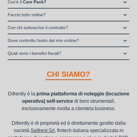
alla propria attività a fronte del pagamento di un canone fisso
Cos’è il
Care Pack?
Società di persone (Ditte Individuali, S.n.c., S.a.s.)
periodico.
Il Care Pack è un servizio che include:
Società di Capitali (S.p.A., S.r.l.)
Faccio tutto online?
La copertura assicurativa All Risk mediante polizza
Enti e Associazioni purché in attività da almeno un anno.
Si, puoi scegliere sul sito il prodotto che ti serve, decidere la
stipulata da Grenke Italia S.p.A., società specializzata nel
Con chi sottoscrivo il contratto?
I privati consumatori non possono accedere al servizio di
durata del noleggio operativo e sottoscrivere il contratto
noleggio B2B con cui verrà concluso il contratto, a tutela
noleggio operativo
Il contratto di locazione operativa sarà stipulato con Grenke
interamente online
Dove controllo l’esito del mio ordine?
dei beni e con vantaggi di gestione per i propri clienti.
Italia S.p.A., società specializzata nel settore della locazione
la consegna a domicilio dei beni
Una volta fatto login vai sull’icona con l’omino e clicca su
operativa di beni mobili strumentali (B2B), previa approvazione
Quali sono i benefici fiscali?
"ordini da completare".
della richiesta da parte della stessa.
I beni a noleggio non devono essere messi in ammortamento
nel bilancio, poiché i canoni vengono considerati un servizio. I
CHI SIAMO?
canoni di noleggio sono deducibili ai fini IRES e IRAP
Difrently è la
prima piattaforma di noleggio (locazione
operativa) self-service
di beni strumentali,
esclusivamente rivolta a clientela business.
Difrently è di proprietà ed è direttamente gestito dalla
società
Selfrent Srl
, fintech italiana specializzata in