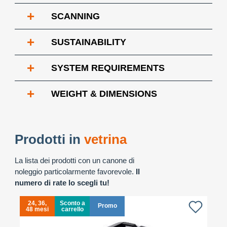
+
SCANNING
+
SUSTAINABILITY
+
SYSTEM REQUIREMENTS
+
WEIGHT & DIMENSIONS
Prodotti in
vetrina
La lista dei prodotti con un canone di
noleggio particolarmente favorevole.
Il
numero di rate lo scegli tu!
24, 36,
Sconto a
Promo
48 mesi
carrello
4