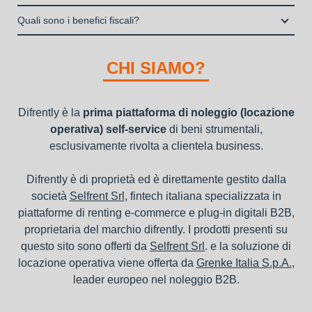
Italia S.p.A., società specializzata nel settore della locazione
la consegna a domicilio dei beni
Una volta fatto login vai sull’icona con l’omino e clicca su
operativa di beni mobili strumentali (B2B), previa approvazione
Quali sono i benefici fiscali?
"ordini da completare".
della richiesta da parte della stessa.
I beni a noleggio non devono essere messi in ammortamento
nel bilancio, poiché i canoni vengono considerati un servizio. I
CHI SIAMO?
canoni di noleggio sono deducibili ai fini IRES e IRAP
Difrently è la
prima piattaforma di noleggio (locazione
operativa) self-service
di beni strumentali,
esclusivamente rivolta a clientela business.
Difrently è di proprietà ed è direttamente gestito dalla
società
Selfrent Srl
, fintech italiana specializzata in
piattaforme di renting e-commerce e plug-in digitali B2B,
proprietaria del marchio difrently. I prodotti presenti su
questo sito sono offerti da
Selfrent Srl
. e la soluzione di
locazione operativa viene offerta da
Grenke Italia S.p.A.
,
leader europeo nel noleggio B2B.