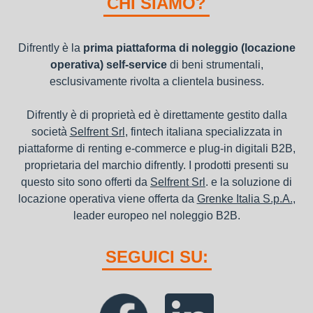
CHI SIAMO?
canoni di noleggio sono deducibili ai fini IRES e IRAP
Difrently è la
prima piattaforma di noleggio (locazione
operativa) self-service
di beni strumentali,
esclusivamente rivolta a clientela business.
Difrently è di proprietà ed è direttamente gestito dalla
società
Selfrent Srl
, fintech italiana specializzata in
piattaforme di renting e-commerce e plug-in digitali B2B,
proprietaria del marchio difrently. I prodotti presenti su
questo sito sono offerti da
Selfrent Srl
. e la soluzione di
locazione operativa viene offerta da
Grenke Italia S.p.A.
,
leader europeo nel noleggio B2B.
SEGUICI SU: