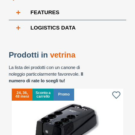
+
FEATURES
+
LOGISTICS DATA
Prodotti in
vetrina
La lista dei prodotti con un canone di
noleggio particolarmente favorevole.
Il
numero di rate lo scegli tu!
24, 36,
Sconto a
Promo
48 mesi
carrello
4