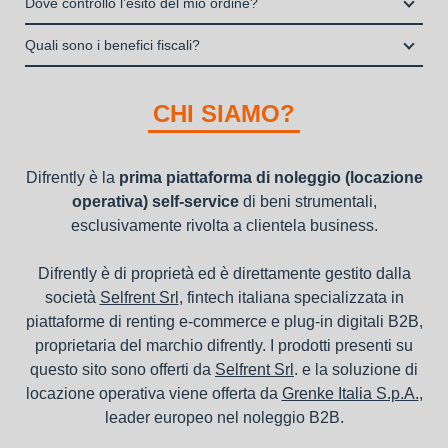
interamente online
Dove controllo l’esito del mio ordine?
dei beni e con vantaggi di gestione per i propri clienti.
Italia S.p.A., società specializzata nel settore della locazione
la consegna a domicilio dei beni
Una volta fatto login vai sull’icona con l’omino e clicca su
operativa di beni mobili strumentali (B2B), previa approvazione
Quali sono i benefici fiscali?
"ordini da completare".
della richiesta da parte della stessa.
I beni a noleggio non devono essere messi in ammortamento
nel bilancio, poiché i canoni vengono considerati un servizio. I
CHI SIAMO?
canoni di noleggio sono deducibili ai fini IRES e IRAP
Difrently è la
prima piattaforma di noleggio (locazione
operativa) self-service
di beni strumentali,
esclusivamente rivolta a clientela business.
Difrently è di proprietà ed è direttamente gestito dalla
società
Selfrent Srl
, fintech italiana specializzata in
piattaforme di renting e-commerce e plug-in digitali B2B,
proprietaria del marchio difrently. I prodotti presenti su
questo sito sono offerti da
Selfrent Srl
. e la soluzione di
locazione operativa viene offerta da
Grenke Italia S.p.A.
,
leader europeo nel noleggio B2B.