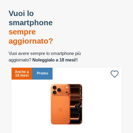
Vuoi lo
smartphone
sempre
aggiornato?
Vuoi avere sempre lo smartphone più
aggiornato?
Noleggialo a 18 mesi!
!
Anche a
A
Promo
18 mesi
1