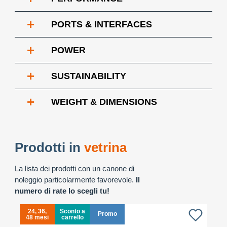
+
PORTS & INTERFACES
+
POWER
+
SUSTAINABILITY
+
WEIGHT & DIMENSIONS
Prodotti in
vetrina
La lista dei prodotti con un canone di
noleggio particolarmente favorevole.
Il
numero di rate lo scegli tu!
24, 36,
Sconto a
Promo
48 mesi
carrello
4