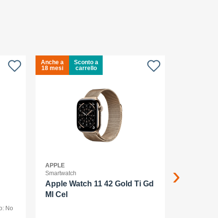
Anche a
Sconto a
Anche a
S
18 mesi
carrello
18 mesi
c
APPLE
APPLE
Smartwatch
Smartphone
Apple Watch 11 42 Gold Ti Gd
Apple iP
Ml Cel
smartpho
o: No
dual SIM /Me
display OLED