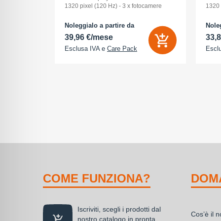
Pollici
1320 pixel (120 Hz) - 3 x fotocamere
1320 
ay: Dynamic
posteriori 48 MP, 48 MP, 48 MP - front
poste
na (ROM):
camera 18 Megapixel - arancione
camer
Noleggialo a partire da
Noleg
 0 GB - Dual
cosmico
cosm
39,96 €/mese
33,
Esclusa IVA e
Care Pack
Escl
COME FUNZIONA?
DOM
Iscriviti, scegli i prodotti dal
Cos’è il 
nostro catalogo in pronta