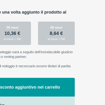
:
e una volta aggiunto il prodotto al
36 mesi
48 mesi
10,36 €
8,64 €
al mese + IVA
al mese + IVA
oleggio sarà a seguito dell’insindacabile giudizio
co renting partner.
 noleggio è necessario essere titolari di partita
 sconto aggiuntivo nel carrello
ivo