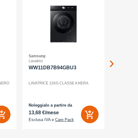
Samsung
Samsung
Lavatrici
Smartphone
WW11DB7B94GBU3
GALAXY 
WHITE
 NERO
LAVATRICE 11KG CLASSE A NERA
Noleggialo a partire da
Noleggialo 
13,68 €/mese
6,26 €/m
Esclusa IVA e
Care Pack
Esclusa IV