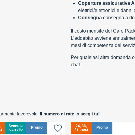
Copertura assicurativa Al
elettrici/elettronici e danni
Consegna
consegna a domi
Il costo mensile del Care Pac
L’addebito avviene annualment
mesi di competenza del serviz
Per qualsiasi altra domanda con
chat.
olarmente favorevole.
Il numero di rate lo scegli tu!
,
Sconto a
24, 36,
Promo
Promo
i
carrello
48 mesi