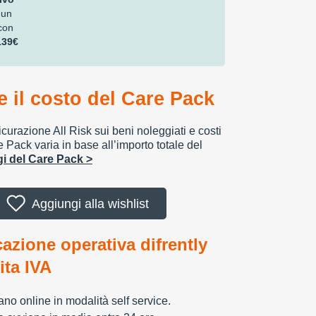
 un
con
139€
 il costo del Care Pack
urazione All Risk sui beni noleggiati e costi
e Pack varia in base all’importo totale del
ggi del Care Pack >
Aggiungi alla wishlist
cazione operativa difrently
tita IVA
zzano online in modalità self service.