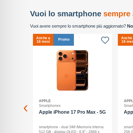
Vuoi lo smartphone
sempre 
Vuoi avere sempre lo smartphone più aggiornato?
No
Anche a
Anche
Promo
18 mesi
18 mes
APPLE
APP
Smartphones
Smar
2+512GB
Apple iPhone 17 Pro Max - 5G
App
ck Audio: No
smartphone - dual SIM /Memoria Interna
smart
: 16 -
512 GB - display OLED - 6.9" - 2868 x
256 G