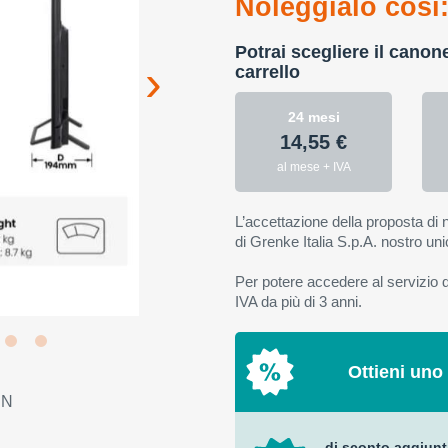
Noleggialo così
Potrai scegliere il canon
carrello
24 mesi
14,55 €
al mese + IVA
L’accettazione della proposta di n
di Grenke Italia S.p.A. nostro uni
Per potere accedere al servizio di
IVA da più di 3 anni.
Ottieni uno
EN
di sconto aggiunt