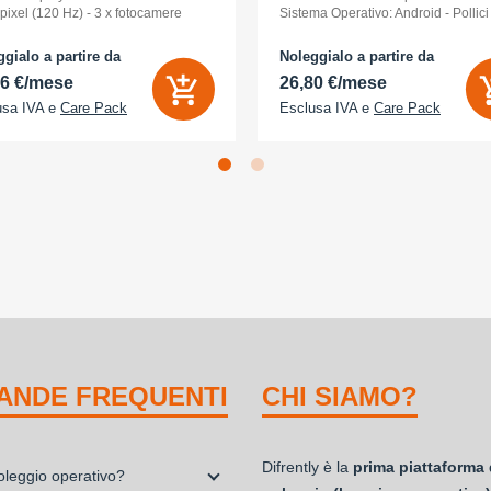
pixel (120 Hz) - 3 x fotocamere
Sistema Operativo: Android - Pollici
riori 48 MP, 48 MP, 48 MP - front
Display: 6,3 - Tipologia Display: 
a 18 Megapixel - arancione
- Memoria Interna (ROM): 512 GB -
gialo a partire da
Noleggialo a partire da
ico
Espandibile fino a: 0 GB - Dual Sim:
86 €/mese
26,80 €/mese
usa IVA e
Care Pack
Esclusa IVA e
Care Pack
ANDE FREQUENTI
CHI SIAMO?
Difrently è la
prima piattaforma 
noleggio operativo?