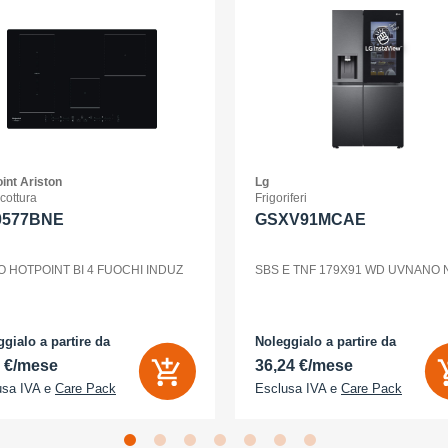
int Ariston
Lg
 cottura
Frigoriferi
0577BNE
GSXV91MCAE
O HOTPOINT BI 4 FUOCHI INDUZ
SBS E TNF 179X91 WD UVNANO
gialo a partire da
Noleggialo a partire da
2 €/mese
36,24 €/mese
usa IVA e
Care Pack
Esclusa IVA e
Care Pack