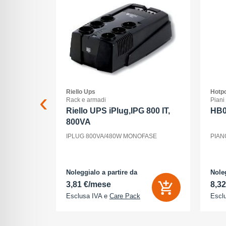
Riello Ups
Hotpo
Rack e armadi
Piani
 Max - 5G
Riello UPS iPlug,IPG 800 IT,
HB
800VA
ria Interna
IPLUG 800VA/480W MONOFASE
PIAN
 - 2868 x
tocamere
P - front
cione
Noleggialo a partire da
Noleg
3,81 €/mese
8,3
Esclusa IVA e
Care Pack
Escl