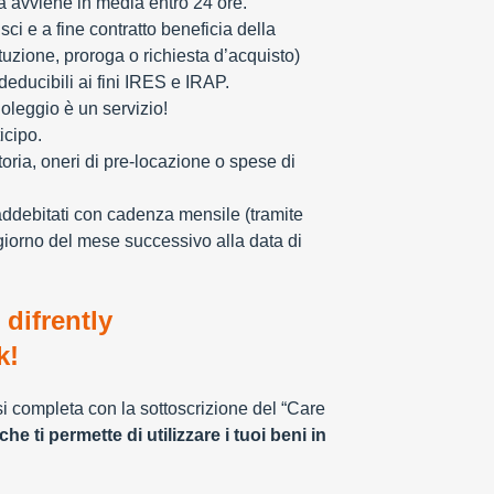
ia avviene in media entro 24 ore.
sci e a fine contratto beneficia della
tuzione, proroga o richiesta d’acquisto)
educibili ai fini IRES e IRAP.
oleggio è un servizio!
icipo.
toria, oneri di pre-locazione o spese di
addebitati con cadenza mensile (tramite
giorno del mese successivo alla data di
 difrently
k!
 si completa con la sottoscrizione del “Care
che ti permette di utilizzare i tuoi beni in