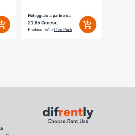
(120 Hz) - 2
AMOLED
MP, 48 MP - 
bianco
Noleggialo a partire da
Noleggialo 
 Sì
21,85 €/mese
25,16 €/
Esclusa IVA e
Care Pack
Esclusa IV
di