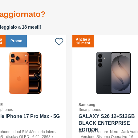
aggiornato?
leggialo a 18 mesi!
!
 a
Anche a
Promo
i
18 mesi
LE
Samsung
tphones
Smartphones
le iPhone 17 Pro Max - 5G
GALAXY S26 12+512GB
BLACK ENTERPRISE
EDITION
phone - dual SIM /Memoria Interna
Colore Posteriore: Nero - Jack Audi
B - display OLED - 6.9" - 2868 x
- Versione Sistema Operativo: 16 -