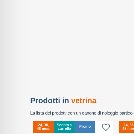
Prodotti in
vetrina
La lista dei prodotti con un canone di noleggio partic
24, 36,
Sconto a
24, 36
Promo
48 mesi
carrello
48 mes