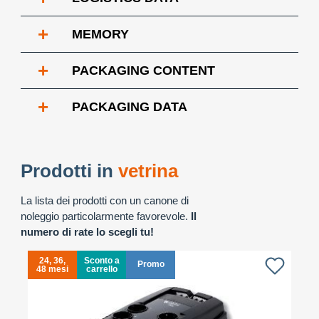
+
MEMORY
+
PACKAGING CONTENT
+
PACKAGING DATA
Prodotti in
vetrina
La lista dei prodotti con un canone di
noleggio particolarmente favorevole.
Il
numero di rate lo scegli tu!
24, 36,
Sconto a
Promo
48 mesi
carrello
4