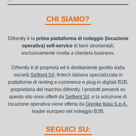
"ordini da completare".
della richiesta da parte della stessa.
I beni a noleggio non devono essere messi in ammortamento
nel bilancio, poiché i canoni vengono considerati un servizio. I
CHI SIAMO?
canoni di noleggio sono deducibili ai fini IRES e IRAP
Difrently è la
prima piattaforma di noleggio (locazione
operativa) self-service
di beni strumentali,
esclusivamente rivolta a clientela business.
Difrently è di proprietà ed è direttamente gestito dalla
società
Selfrent Srl
, fintech italiana specializzata in
piattaforme di renting e-commerce e plug-in digitali B2B,
proprietaria del marchio difrently. I prodotti presenti su
questo sito sono offerti da
Selfrent Srl
. e la soluzione di
locazione operativa viene offerta da
Grenke Italia S.p.A.
,
leader europeo nel noleggio B2B.
SEGUICI SU: