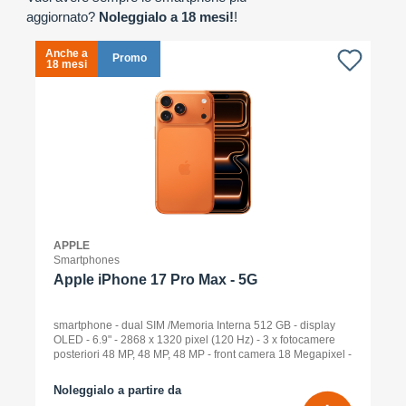
aggiornato?
Noleggialo a 18 mesi!
!
Anche a
A
Promo
18 mesi
1
APPLE
Smartphones
Apple iPhone 17 Pro Max - 5G
smartphone - dual SIM /Memoria Interna 512 GB - display
OLED - 6.9" - 2868 x 1320 pixel (120 Hz) - 3 x fotocamere
posteriori 48 MP, 48 MP, 48 MP - front camera 18 Megapixel -
arancione cosmico
Noleggialo a partire da