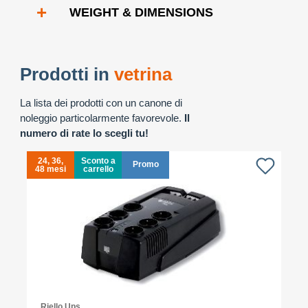
+
WEIGHT & DIMENSIONS
Prodotti in
vetrina
La lista dei prodotti con un canone di
noleggio particolarmente favorevole.
Il
numero di rate lo scegli tu!
24, 36,
Sconto a
Promo
48 mesi
carrello
4
Riello Ups