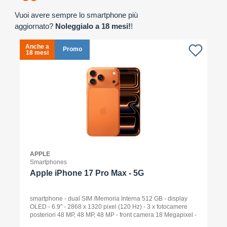
Vuoi avere sempre lo smartphone più
aggiornato?
Noleggialo a 18 mesi!
!
Anche a
A
Promo
18 mesi
1
APPLE
Smartphones
Apple iPhone 17 Pro Max - 5G
smartphone - dual SIM /Memoria Interna 512 GB - display
OLED - 6.9" - 2868 x 1320 pixel (120 Hz) - 3 x fotocamere
posteriori 48 MP, 48 MP, 48 MP - front camera 18 Megapixel -
arancione cosmico