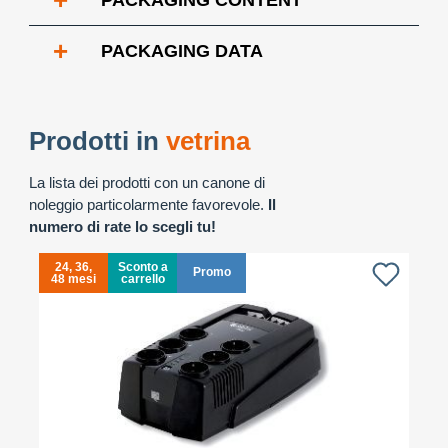
+
PACKAGING CONTENT
+
PACKAGING DATA
Prodotti in
vetrina
La lista dei prodotti con un canone di
noleggio particolarmente favorevole.
Il
numero di rate lo scegli tu!
24, 36,
Sconto a
Promo
48 mesi
carrello
4