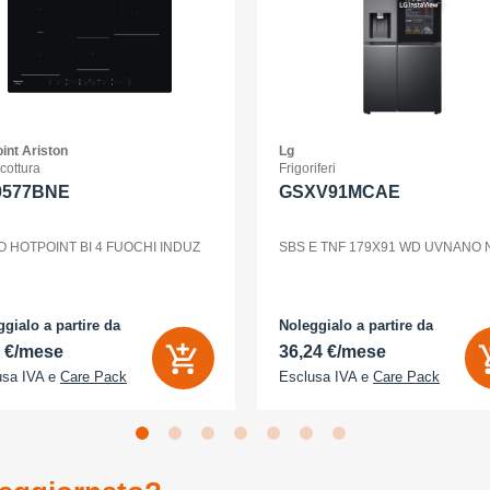
int Ariston
Lg
 cottura
Frigoriferi
0577BNE
GSXV91MCAE
O HOTPOINT BI 4 FUOCHI INDUZ
SBS E TNF 179X91 WD UVNANO
gialo a partire da
Noleggialo a partire da
2 €/mese
36,24 €/mese
usa IVA e
Care Pack
Esclusa IVA e
Care Pack