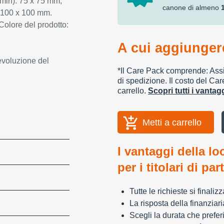
(min): 75 x 75 mm,
canone di almeno
: 100 x 100 mm.
Colore del prodotto:
A cui aggiungere
evoluzione del
*Il Care Pack comprende: Assic
di spedizione. Il costo del Car
carrello.
Scopri tutti i vanta
Metti a carrello
I vantaggi della lo
per i titolari di par
Tutte le richieste si finali
La risposta della finanziar
Scegli la durata che preferi