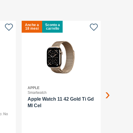
Anche a
Sconto a
Anche a
S
18 mesi
carrello
18 mesi
c
APPLE
APPLE
Smartwatch
Smartphone
Apple Watch 11 42 Gold Ti Gd
Apple iP
Ml Cel
smartpho
o: No
dual SIM /Me
display OLED
(120 Hz) - 2
AMOLED
MP, 48 MP - 