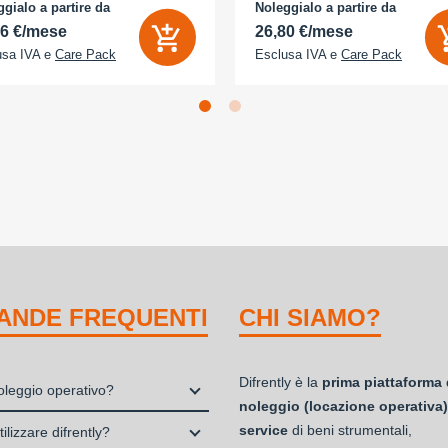
a 18 Megapixel - arancione
- Memoria Interna (ROM): 512 GB -
gialo a partire da
Noleggialo a partire da
ico
Espandibile fino a: 0 GB - Dual Sim:
86 €/mese
26,80 €/mese
usa IVA e
Care Pack
Esclusa IVA e
Care Pack
ANDE FREQUENTI
CHI SIAMO?
Difrently è la
prima piattaforma 
noleggio operativo?
noleggio (locazione operativa)
io, o locazione operativa, è una
service
di beni strumentali,
ilizzare difrently?