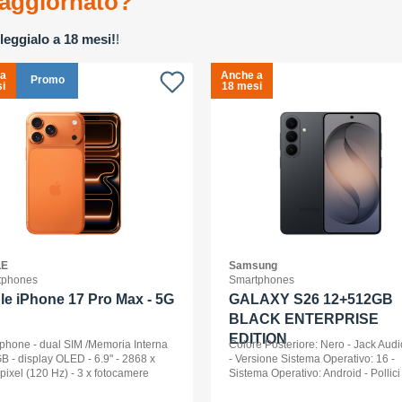
aggiornato?
leggialo a 18 mesi!
!
 a
Anche a
Promo
i
18 mesi
LE
Samsung
tphones
Smartphones
le iPhone 17 Pro Max - 5G
GALAXY S26 12+512GB
BLACK ENTERPRISE
EDITION
phone - dual SIM /Memoria Interna
Colore Posteriore: Nero - Jack Audi
B - display OLED - 6.9" - 2868 x
- Versione Sistema Operativo: 16 -
pixel (120 Hz) - 3 x fotocamere
Sistema Operativo: Android - Pollici
riori 48 MP, 48 MP, 48 MP - front
Display: 6,3 - Tipologia Display: 