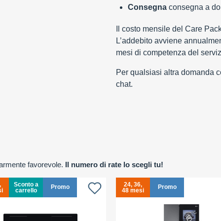
Consegna
consegna a domi
Il costo mensile del Care Pac
L’addebito avviene annualment
mesi di competenza del serviz
Per qualsiasi altra domanda con
chat.
olarmente favorevole.
Il numero di rate lo scegli tu!
,
Sconto a
24, 36,
Promo
Promo
i
carrello
48 mesi