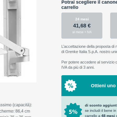
Potrai scegliere il canon
carrello
24 mesi
41,68 €
al mese + IVA
L’accettazione della proposta di n
di Grenke Italia S.p.A. nostro uni
Per potere accedere al servizio di
IVA da più di 3 anni.
Ottieni uno
ssimo (capacità):
di sconto aggiunt
se includi il bene in
schermo: 86,4 cm
carrello a
48 mesi