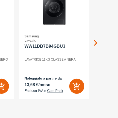
Samsung
Samsung
Lavatrici
Smartphone
WW11DB7B94GBU3
GALAXY 
WHITE
 NERO
LAVATRICE 11KG CLASSE A NERA
Noleggialo a partire da
Noleggialo 
13,68 €/mese
6,26 €/m
Esclusa IVA e
Care Pack
Esclusa IV