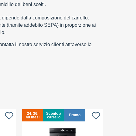
cilio dei beni scelti.
k dipende dalla composizione del carrello.
e (tramite addebito SEPA) in proporzione ai
io.
tatta il nostro servizio clienti attraverso la
24, 36,
Sconto a
24, 36,
S
Promo
48 mesi
carrello
48 mesi
c