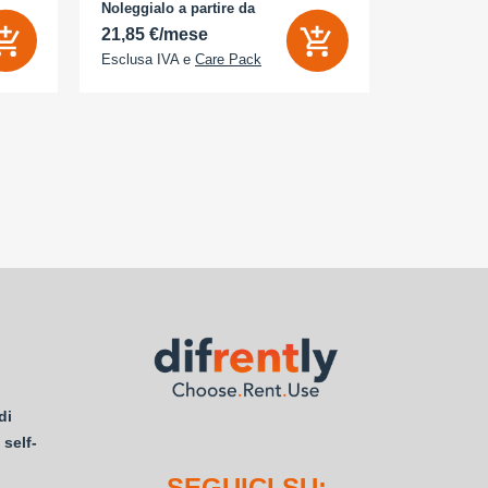
bianco
Noleggialo a partire da
Noleggialo 
 Sì
21,85 €/mese
25,16 €/
Esclusa IVA e
Care Pack
Esclusa IV
di
 self-
SEGUICI SU: