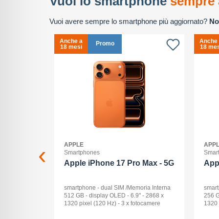
Vuoi lo smartphone
sempre 
Vuoi avere sempre lo smartphone più aggiornato?
No
Anche a
Anche
Promo
18 mesi
18 mes
APPLE
APP
Smartphones
Smar
2+512GB
Apple iPhone 17 Pro Max - 5G
App
ck Audio: No
smartphone - dual SIM /Memoria Interna
smart
: 16 -
512 GB - display OLED - 6.9" - 2868 x
256 G
Pollici
1320 pixel (120 Hz) - 3 x fotocamere
1320 
ay: Dynamic
posteriori 48 MP, 48 MP, 48 MP - front
poste