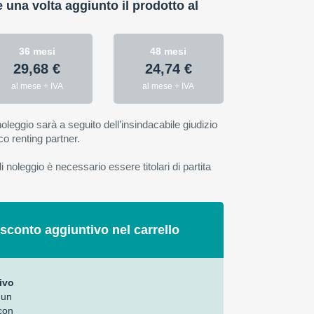
e una volta aggiunto il prodotto al
36 mesi
48 mesi
29,68 €
24,74 €
al mese + IVA
al mese + IVA
oleggio sarà a seguito dell’insindacabile giudizio
co renting partner.
 noleggio è necessario essere titolari di partita
 sconto aggiuntivo nel carrello
ivo
 un
con