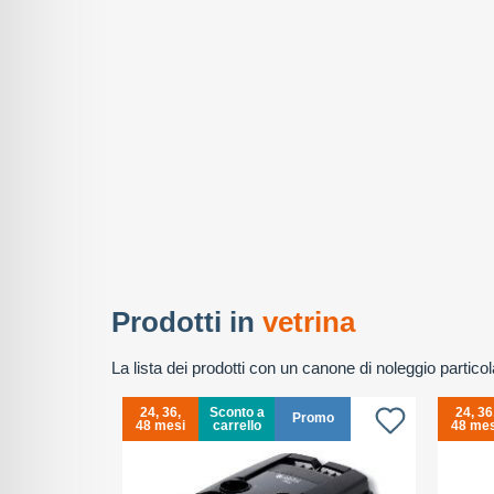
Prodotti in
vetrina
La lista dei prodotti con un canone di noleggio partic
24, 36,
Sconto a
24, 36
Promo
48 mesi
carrello
48 mes