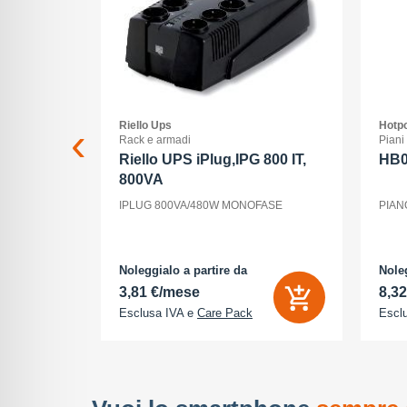
Riello Ups
Hotpo
Rack e armadi
Piani
 Max - 5G
Riello UPS iPlug,IPG 800 IT,
HB
800VA
ria Interna
IPLUG 800VA/480W MONOFASE
PIAN
 - 2868 x
tocamere
P - front
cione
Noleggialo a partire da
Noleg
3,81 €/mese
8,3
Esclusa IVA e
Care Pack
Escl