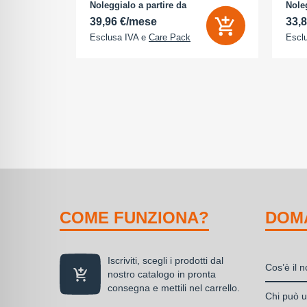
na (ROM):
camera 18 Megapixel - arancione
camer
Noleggialo a partire da
Noleg
 0 GB - Dual
cosmico
cosm
39,96 €/mese
33,
Esclusa IVA e
Care Pack
Escl
COME FUNZIONA?
DOM
Iscriviti, scegli i prodotti dal
Cos’è il 
nostro catalogo in pronta
consegna e mettili nel carrello.
Il nolegg
Chi può ut