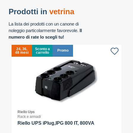
Prodotti in
vetrina
La lista dei prodotti con un canone di
noleggio particolarmente favorevole.
Il
numero di rate lo scegli tu!
24, 36,
Sconto a
Promo
48 mesi
carrello
4
Riello Ups
Rack e armadi
Riello UPS iPlug,IPG 800 IT, 800VA