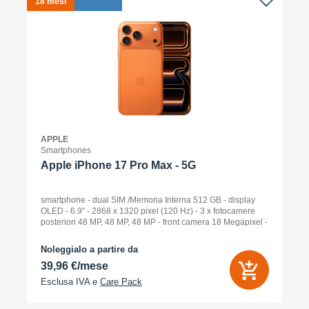
18 mesi
1
APPLE
Smartphones
Apple iPhone 17 Pro Max - 5G
smartphone - dual SIM /Memoria Interna 512 GB - display
OLED - 6.9" - 2868 x 1320 pixel (120 Hz) - 3 x fotocamere
posteriori 48 MP, 48 MP, 48 MP - front camera 18 Megapixel -
arancione cosmico
Noleggialo a partire da
39,96 €/mese
Esclusa IVA e
Care Pack