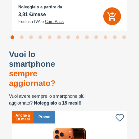
Noleggialo a partire da
3,81 €/mese
Esclusa IVA e
Care Pack
Vuoi lo
smartphone
sempre
aggiornato?
Vuoi avere sempre lo smartphone più
aggiornato?
Noleggialo a 18 mesi!
!
Anche a
A
Promo
18 mesi
1