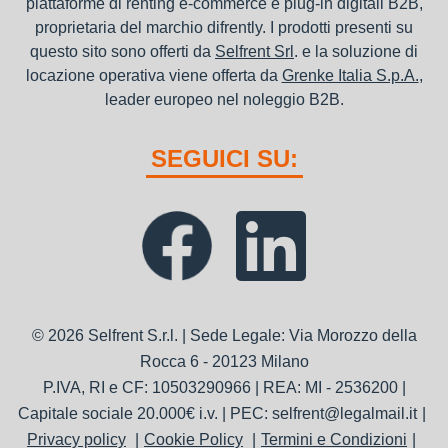
piattaforme di renting e-commerce e plug-in digitali B2B,
proprietaria del marchio difrently. I prodotti presenti su
questo sito sono offerti da
Selfrent Srl
. e la soluzione di
locazione operativa viene offerta da
Grenke Italia S.p.A.
,
leader europeo nel noleggio B2B.
SEGUICI SU:
© 2026 Selfrent S.r.l. | Sede Legale: Via Morozzo della
Rocca 6 - 20123 Milano
P.IVA, RI e CF: 10503290966 | REA: MI - 2536200 |
Capitale sociale 20.000€ i.v. | PEC: selfrent@legalmail.it
Privacy policy
Cookie Policy
Termini e Condizioni