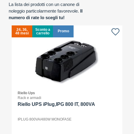
La lista dei prodotti con un canone di
noleggio particolarmente favorevole.
Il
numero di rate lo scegli tu!
24, 36,
Sconto a
Promo
48 mesi
carrello
4
Riello Ups
Rack e armadi
Riello UPS iPlug,IPG 800 IT, 800VA
IPLUG 800VA/480W MONOFASE