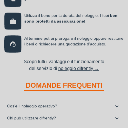
Utilizza il bene per la durata del noleggio. I tuoi
beni
sono protetti da
assicurazione!
Al termine potrai prorogare il noleggio oppure restituire
i beni o richiedere una quotazione d'acquisto.
Scopri tutti i vantaggi e il funzionamento
del servizio di
noleggio difrently →
DOMANDE FREQUENTI
Cos’è il noleggio operativo?
Il noleggio, o locazione operativa, è una soluzione che
Chi può utilizzare difrently?
consente di avere la disponibilità di un bene strumentale utile
Liberi Professionisti e Studi Associati