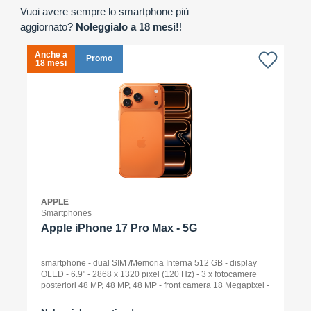
Vuoi avere sempre lo smartphone più
aggiornato?
Noleggialo a 18 mesi!
!
Anche a
A
Promo
18 mesi
1
APPLE
Smartphones
Apple iPhone 17 Pro Max - 5G
smartphone - dual SIM /Memoria Interna 512 GB - display
OLED - 6.9" - 2868 x 1320 pixel (120 Hz) - 3 x fotocamere
posteriori 48 MP, 48 MP, 48 MP - front camera 18 Megapixel -
arancione cosmico