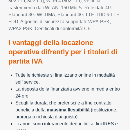
802.11b, 802.11g, Wi-Fi 4 (802.11n), Velocità
trasferimento dati WLAN: 150 Mbit/s. Rete dati: 4G,
Standard 3G: WCDMA, Standard 4G: LTE-TDD & LTE-
FDD. Algoritmi di sicurezza supportati: WPA-PSK,
WPA2-PSK. Certificati di conformità: CE
I vantaggi della locazione
operativa difrently per i titolari di
partita IVA
Tutte le richieste si finalizzano online in modalità
self service.
La risposta della finanziaria avviene in media entro
24 ore.
Scegli la durata che preferisci e a fine contratto
beneficia della
massima flessibilità
(restituzione,
proroga o richiesta d’acquisto)
I canoni sono interamente deducibili ai fini IRES e