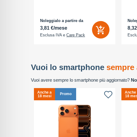
nt, ogni
la luce, il
utti elementi
odo di vedere
Noleggialo a partire da
Noleg
3,81 €/mese
8,3
Esclusa IVA e
Care Pack
Escl
Vuoi lo smartphone
sempre 
Vuoi avere sempre lo smartphone più aggiornato?
No
Anche a
Anche
Promo
18 mesi
18 mes