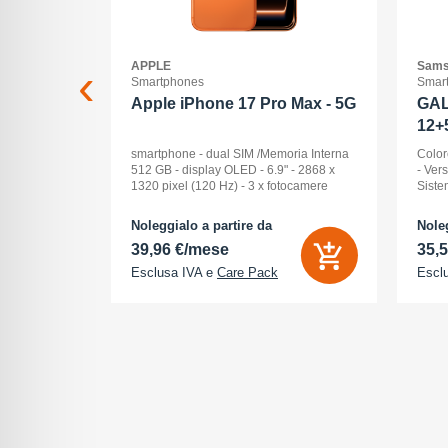
APPLE
Sams
Smartphones
Smar
2+512GB
Apple iPhone 17 Pro Max - 5G
GAL
12+
ck Audio: No
smartphone - dual SIM /Memoria Interna
Color
: 16 -
512 GB - display OLED - 6.9" - 2868 x
- Ver
Pollici
1320 pixel (120 Hz) - 3 x fotocamere
Siste
ay: Dynamic
posteriori 48 MP, 48 MP, 48 MP - front
Displ
na (ROM):
camera 18 Megapixel - arancione
AMOLE
Noleggialo a partire da
Noleg
 0 GB - Dual
cosmico
512 G
39,96 €/mese
35,
Esclusa IVA e
Care Pack
Escl