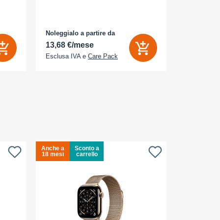
Noleggialo a partire da
Noleggialo 
13,68 €/mese
31,90 €/
Esclusa IVA e
Care Pack
Esclusa IV
Anche a
Sconto a
Anche a
18 mesi
carrello
18 mesi