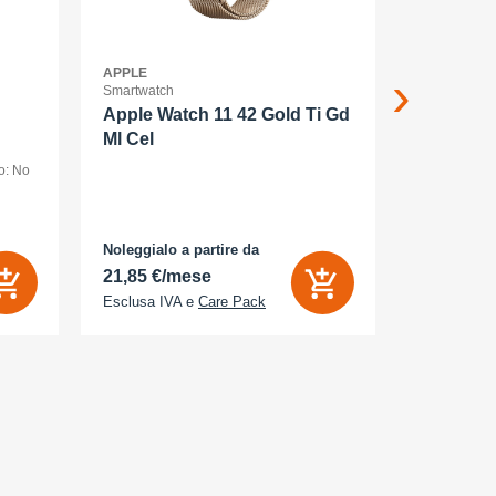
APPLE
APPLE
Smartwatch
Smartphone
Apple Watch 11 42 Gold Ti Gd
Apple iP
Ml Cel
o: No
smartphone -
256 GB - dis
1320 pixel (
AMOLED
posteriori 48
camera 18 M
Noleggialo a partire da
Noleggialo 
 Sì
21,85 €/mese
33,86 €/
Esclusa IVA e
Care Pack
Esclusa IV