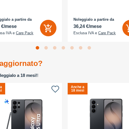
gialo a partire da
Noleggialo a partire da
2 €/mese
36,24 €/mese
usa IVA e
Care Pack
Esclusa IVA e
Care Pack
aggiornato?
leggialo a 18 mesi!
!
 a
Anche a
i
18 mesi