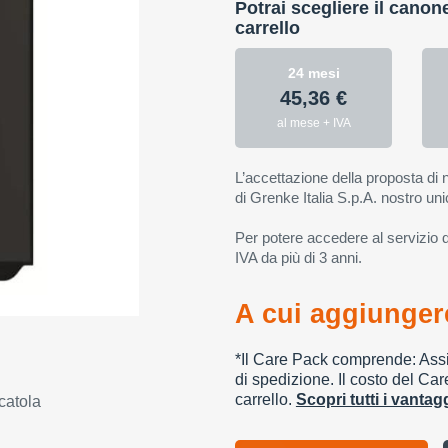
Potrai scegliere il canon
carrello
24 mesi
45,36 €
al mese + IVA
L’accettazione della proposta di n
di Grenke Italia S.p.A. nostro uni
Per potere accedere al servizio di
IVA da più di 3 anni.
A cui aggiungere
*Il Care Pack comprende: Assic
di spedizione. Il costo del Car
carrello.
Scopri tutti i vanta
catola