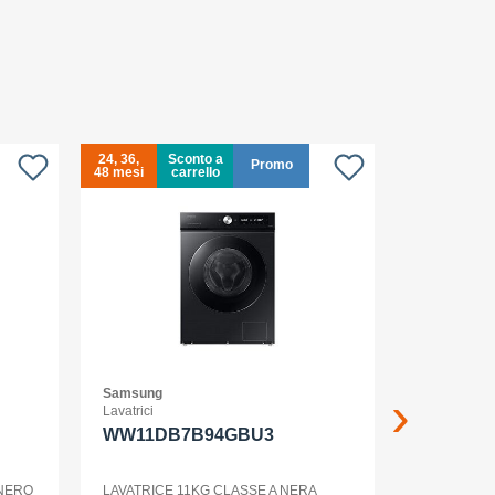
24, 36,
Sconto a
24, 36,
Promo
48 mesi
carrello
48 mesi
Samsung
Samsung
Lavatrici
Smartphone
WW11DB7B94GBU3
GALAXY
12+256G
ENTERP
 NERO
LAVATRICE 11KG CLASSE A NERA
GALAXY S2