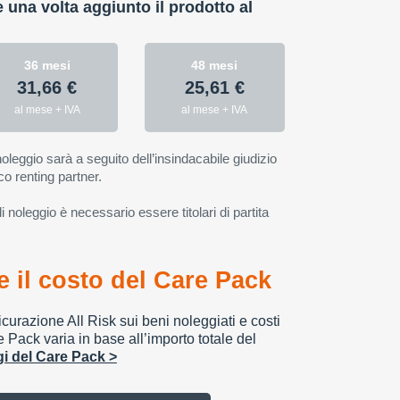
e una volta aggiunto il prodotto al
36 mesi
48 mesi
31,66 €
25,61 €
al mese + IVA
al mese + IVA
oleggio sarà a seguito dell’insindacabile giudizio
co renting partner.
 noleggio è necessario essere titolari di partita
 il costo del Care Pack
urazione All Risk sui beni noleggiati e costi
e Pack varia in base all’importo totale del
ggi del Care Pack >