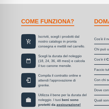
COME FUNZIONA?
DOM
Iscriviti, scegli i prodotti dal
Cos’è il 
nostro catalogo in pronta
consegna e mettili nel carrello.
Il nolegg
Chi può ut
soluzione
Scegli la durata del noleggio
Liberi
disponibil
Cos’è il
C
(18, 24, 36, 48 mesi) e calcola
Societ
alla propr
il tuo canone mensile.
Il Care P
S.n.c.
Faccio tu
di un can
La cop
Societ
Compila il contratto online e
Si, puoi s
media
Con chi so
attendi l’approvazione di
Enti e
serve, de
grenke.
Italia
almen
Il contrat
operativo 
Dove cont
noleg
I privati
stipulato 
Utilizza il bene per la durata del
interamen
contra
accedere 
Una volta 
noleggio. I tuoi
beni sono
specializz
Quali sono
vantag
l’omino e
protetti da
assicurazione!
operativa
I beni a 
la co