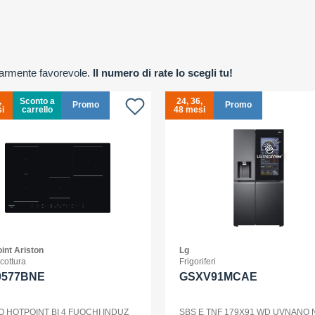
olarmente favorevole.
Il numero di rate lo scegli tu!
,
Sconto a
24, 36,
Promo
Promo
i
carrello
48 mesi
int Ariston
Lg
 cottura
Frigoriferi
0577BNE
GSXV91MCAE
O HOTPOINT BI 4 FUOCHI INDUZ
SBS E TNF 179X91 WD UVNANO