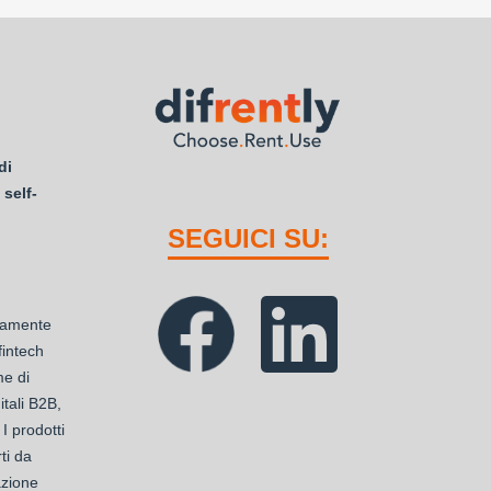
di
 self-
SEGUICI SU:
ttamente
 fintech
me di
tali B2B,
 I prodotti
ti da
azione