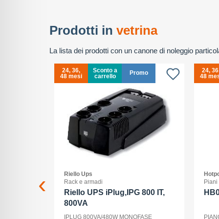
Prodotti in
vetrina
La lista dei prodotti con un canone di noleggio partic
24, 36,
Sconto a
24, 36
Promo
48 mesi
carrello
48 mes
Riello Ups
Hotpo
ss
Rack e armadi
Piani
 xc 15-
Riello UPS iPlug,IPG 800 IT,
HB
800VA
15-45/3,5-
IPLUG 800VA/480W MONOFASE
PIAN