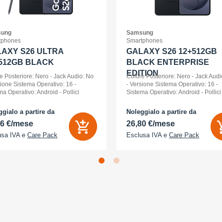
ung
Samsung
tphones
Smartphones
AXY S26 ULTRA
GALAXY S26 12+512GB
512GB BLACK
BLACK ENTERPRISE
EDITION
e Posteriore: Nero - Jack Audio: No
Colore Posteriore: Nero - Jack Audi
sione Sistema Operativo: 16 -
- Versione Sistema Operativo: 16 -
ma Operativo: Android - Pollici
Sistema Operativo: Android - Pollici
ay: 6,9 - Tipologia Display: Dynamic
Display: 6,3 - Tipologia Display: 
D 2x - Memoria Interna (ROM):
- Memoria Interna (ROM): 512 GB -
gialo a partire da
Noleggialo a partire da
B - Espandibile fino a: 0 GB - Dual
Espandibile fino a: 0 GB - Dual Sim:
56 €/mese
26,80 €/mese
usa IVA e
Care Pack
Esclusa IVA e
Care Pack