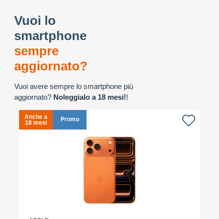
Vuoi lo
smartphone
sempre
aggiornato?
Vuoi avere sempre lo smartphone più
aggiornato?
Noleggialo a 18 mesi!
!
Anche a
A
Promo
18 mesi
1