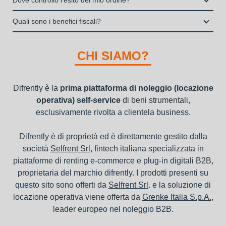
Dove controllo l’esito del mio ordine?
dei beni e con vantaggi di gestione per i propri clienti.
Italia S.p.A., società specializzata nel settore della locazione
la consegna a domicilio dei beni
Una volta fatto login vai sull’icona con l’omino e clicca su
operativa di beni mobili strumentali (B2B), previa approvazione
Quali sono i benefici fiscali?
"ordini da completare".
della richiesta da parte della stessa.
I beni a noleggio non devono essere messi in ammortamento
nel bilancio, poiché i canoni vengono considerati un servizio. I
CHI SIAMO?
canoni di noleggio sono deducibili ai fini IRES e IRAP
Difrently è la
prima piattaforma di noleggio (locazione
operativa) self-service
di beni strumentali,
esclusivamente rivolta a clientela business.
Difrently è di proprietà ed è direttamente gestito dalla
società
Selfrent Srl
, fintech italiana specializzata in
piattaforme di renting e-commerce e plug-in digitali B2B,
proprietaria del marchio difrently. I prodotti presenti su
questo sito sono offerti da
Selfrent Srl
. e la soluzione di
locazione operativa viene offerta da
Grenke Italia S.p.A.
,
leader europeo nel noleggio B2B.