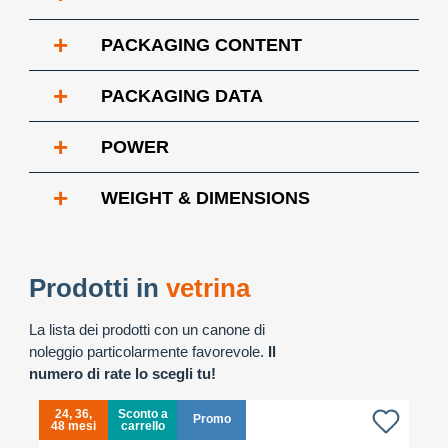
+
PACKAGING CONTENT
+
PACKAGING DATA
+
POWER
+
WEIGHT & DIMENSIONS
Prodotti in
vetrina
La lista dei prodotti con un canone di
noleggio particolarmente favorevole.
Il
numero di rate lo scegli tu!
24, 36,
Sconto a
Promo
48 mesi
carrello
4