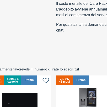
Il costo mensile del Care Pac
L’addebito avviene annualment
mesi di competenza del serviz
Per qualsiasi altra domanda con
chat.
olarmente favorevole.
Il numero di rate lo scegli tu!
,
Sconto a
24, 36,
Promo
Promo
i
carrello
48 mesi