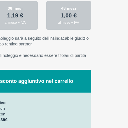
36 mesi
48 mesi
1,19 €
1,00 €
al mese + IVA
al mese + IVA
oleggio sarà a seguito dell’insindacabile giudizio
co renting partner.
 noleggio è necessario essere titolari di partita
 sconto aggiuntivo nel carrello
ivo
 un
con
139€