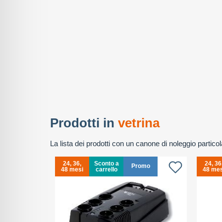
Prodotti in
vetrina
La lista dei prodotti con un canone di noleggio partic
24, 36,
Sconto a
24, 36
omo
Promo
48 mesi
carrello
48 mes