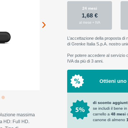
24 mesi
1,68 €
al mese + IVA
L’accettazione della proposta di n
di Grenke Italia S.p.A. nostro uni
Per potere accedere al servizio di
IVA da più di 3 anni.
Ottieni uno
di sconto aggiunt
se includi il bene in
carrello a
48 mesi
oluzione massima
canone di almeno
ra HD: Full HD.