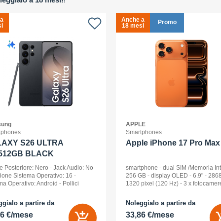
 a
Anche a
Promo
i
18 mesi
ung
APPLE
tphones
Smartphones
AXY S26 ULTRA
Apple iPhone 17 Pro Max 
512GB BLACK
e Posteriore: Nero - Jack Audio: No
smartphone - dual SIM /Memoria In
sione Sistema Operativo: 16 -
256 GB - display OLED - 6.9" - 2868
ma Operativo: Android - Pollici
1320 pixel (120 Hz) - 3 x fotocamer
ay: 6,9 - Tipologia Display: Dynamic
posteriori 48 MP, 48 MP, 48 MP - fro
D 2x - Memoria Interna (ROM):
camera 18 Megapixel - arancione
gialo a partire da
Noleggialo a partire da
B - Espandibile fino a: 0 GB - Dual
cosmico
56 €/mese
33,86 €/mese