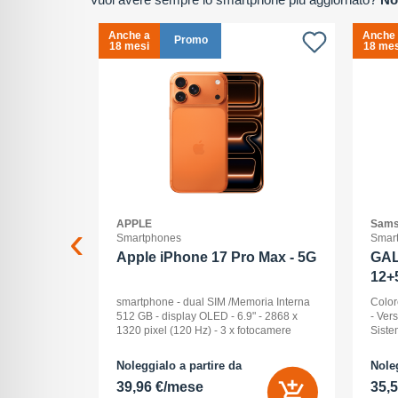
Anche a
Anche
Promo
18 mesi
18 mes
APPLE
Sams
Smartphones
Smar
2+512GB
Apple iPhone 17 Pro Max - 5G
GAL
12+
ck Audio: No
smartphone - dual SIM /Memoria Interna
Color
: 16 -
512 GB - display OLED - 6.9" - 2868 x
- Ver
Pollici
1320 pixel (120 Hz) - 3 x fotocamere
Siste
ay: Dynamic
posteriori 48 MP, 48 MP, 48 MP - front
Displ
na (ROM):
camera 18 Megapixel - arancione
AMOLE
Noleggialo a partire da
Noleg
 0 GB - Dual
cosmico
512 G
39,96 €/mese
35,