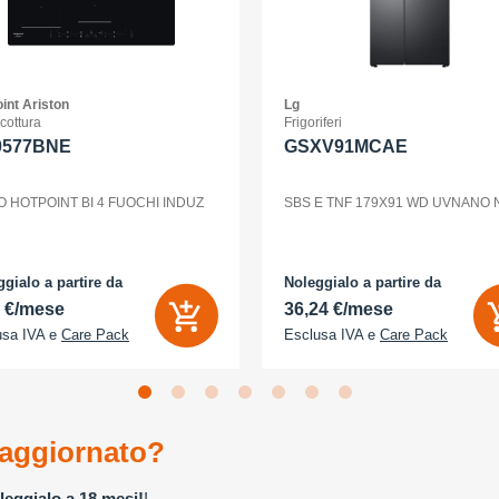
int Ariston
Lg
 cottura
Frigoriferi
0577BNE
GSXV91MCAE
O HOTPOINT BI 4 FUOCHI INDUZ
SBS E TNF 179X91 WD UVNANO
gialo a partire da
Noleggialo a partire da
2 €/mese
36,24 €/mese
usa IVA e
Care Pack
Esclusa IVA e
Care Pack
aggiornato?
leggialo a 18 mesi!
!