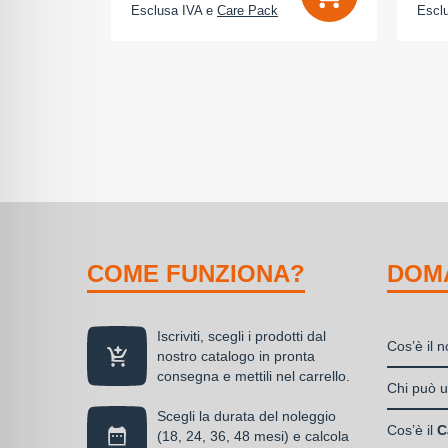
Esclusa IVA e
Care Pack
Escl
COME FUNZIONA?
DOM
Iscriviti, scegli i prodotti dal
Cos’è il 
nostro catalogo in pronta
consegna e mettili nel carrello.
Il nolegg
Chi può ut
soluzione
Scegli la durata del noleggio
Liberi
disponibil
Cos’è il
C
(18, 24, 36, 48 mesi) e calcola
Societ