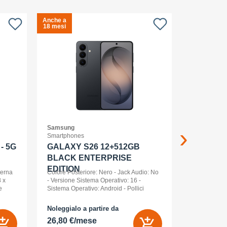
Anche a
Anche a
S
18 mesi
18 mesi
c
Samsung
APPLE
Smartphones
Smartwatch
- 5G
GALAXY S26 12+512GB
Apple Wa
BLACK ENTERPRISE
Ml Cel
EDITION
terna
Colore Posteriore: Nero - Jack Audio: No
 x
- Versione Sistema Operativo: 16 -
e
Sistema Operativo: Android - Pollici
nt
Display: 6,3 - Tipologia Display: AMOLED
- Memoria Interna (ROM): 512 GB -
Noleggialo a partire da
Noleggialo 
Espandibile fino a: 0 GB - Dual Sim: Sì
26,80 €/mese
21,85 €/