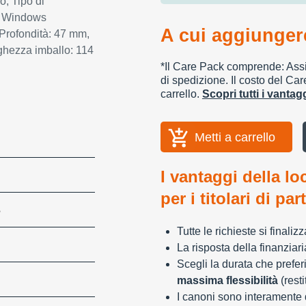
o, Tipo di
o Windows
A cui aggiungere
Profondità: 47 mm,
rghezza imballo: 114
*Il Care Pack comprende: Assic
di spedizione. Il costo del Car
carrello.
Scopri tutti i vanta
Metti a carrello
I vantaggi della lo
per i titolari di par
S
Tutte le richieste si finali
La risposta della finanziar
Scegli la durata che preferi
massima flessibilità
(resti
I canoni sono interamente d