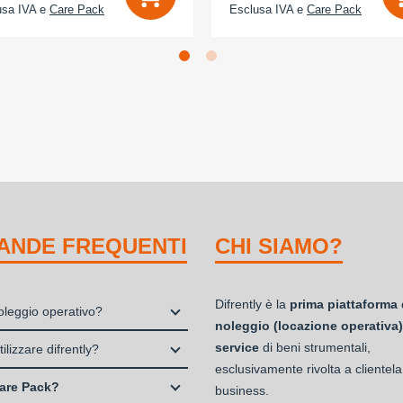
usa IVA e
Care Pack
Esclusa IVA e
Care Pack
ANDE FREQUENTI
CHI SIAMO?
Difrently è la
prima piattaforma 
noleggio operativo?
noleggio (locazione operativa)
io, o locazione operativa, è una
service
di beni strumentali,
ilizzare difrently?
 che consente di avere la
esclusivamente rivolta a clientela
 Professionisti e Studi Associati
ità di un bene strumentale utile
are Pack?
business.
à di persone (Ditte Individuali,