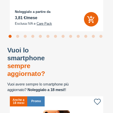
Noleggialo a partire da
3,81 €/mese
Esclusa IVA e
Care Pack
Vuoi lo
smartphone
sempre
aggiornato?
Vuoi avere sempre lo smartphone più
aggiornato?
Noleggialo a 18 mesi!
!
Anche a
A
Promo
18 mesi
1