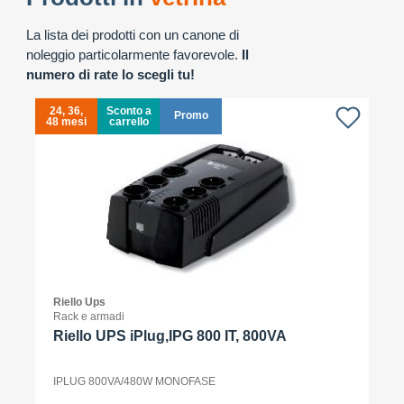
La lista dei prodotti con un canone di
noleggio particolarmente favorevole.
Il
numero di rate lo scegli tu!
24, 36,
Sconto a
Promo
48 mesi
carrello
4
Riello Ups
Rack e armadi
Riello UPS iPlug,IPG 800 IT, 800VA
IPLUG 800VA/480W MONOFASE