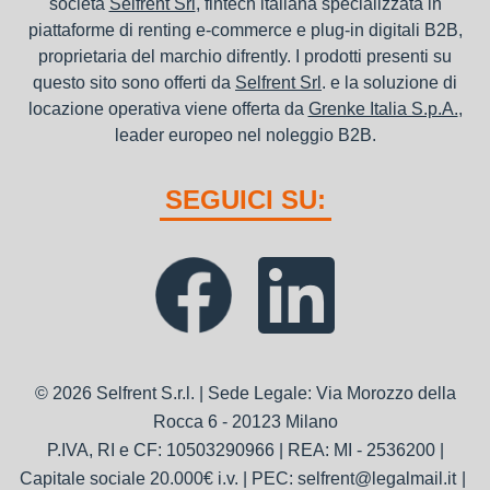
società
Selfrent Srl
, fintech italiana specializzata in
piattaforme di renting e-commerce e plug-in digitali B2B,
proprietaria del marchio difrently. I prodotti presenti su
questo sito sono offerti da
Selfrent Srl
. e la soluzione di
locazione operativa viene offerta da
Grenke Italia S.p.A.
,
leader europeo nel noleggio B2B.
SEGUICI SU:
© 2026 Selfrent S.r.l. | Sede Legale: Via Morozzo della
Rocca 6 - 20123 Milano
P.IVA, RI e CF: 10503290966 | REA: MI - 2536200 |
Capitale sociale 20.000€ i.v. | PEC: selfrent@legalmail.it