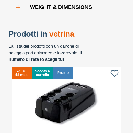
+
WEIGHT & DIMENSIONS
Prodotti in
vetrina
La lista dei prodotti con un canone di
noleggio particolarmente favorevole.
Il
numero di rate lo scegli tu!
24, 36,
Sconto a
Promo
48 mesi
carrello
4