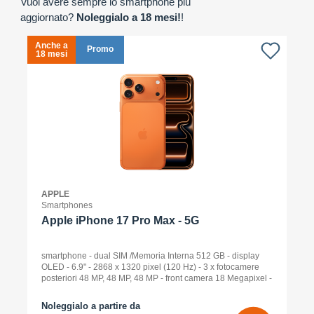
Vuoi avere sempre lo smartphone più
aggiornato?
Noleggialo a 18 mesi!
!
Anche a
A
Promo
18 mesi
1
APPLE
Smartphones
Apple iPhone 17 Pro Max - 5G
smartphone - dual SIM /Memoria Interna 512 GB - display
OLED - 6.9" - 2868 x 1320 pixel (120 Hz) - 3 x fotocamere
posteriori 48 MP, 48 MP, 48 MP - front camera 18 Megapixel -
arancione cosmico
Noleggialo a partire da