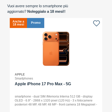
Vuoi avere sempre lo smartphone più
aggiornato?
Noleggialo a 18 mesi!
!
Anche a
A
Promo
18 mesi
1
APPLE
Smartphones
Apple iPhone 17 Pro Max - 5G
smartphone - dual SIM /Memoria Interna 512 GB - display
OLED - 6.9" - 2868 x 1320 pixel (120 Hz) - 3 x fotocamere
posteriori 48 MP, 48 MP, 48 MP - front camera 18 Megapixel -
arancione cosmico