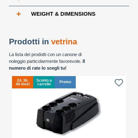
+
WEIGHT & DIMENSIONS
Prodotti in
vetrina
La lista dei prodotti con un canone di
noleggio particolarmente favorevole.
Il
numero di rate lo scegli tu!
24, 36,
Sconto a
Promo
48 mesi
carrello
4