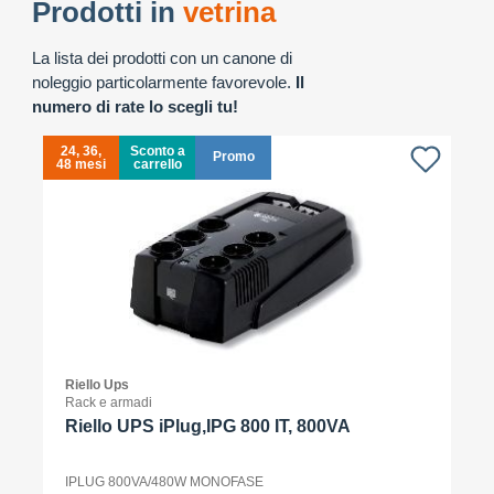
Prodotti in
vetrina
La lista dei prodotti con un canone di
noleggio particolarmente favorevole.
Il
numero di rate lo scegli tu!
24, 36,
Sconto a
Promo
48 mesi
carrello
4
Riello Ups
Rack e armadi
Riello UPS iPlug,IPG 800 IT, 800VA
IPLUG 800VA/480W MONOFASE