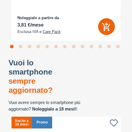
Noleggialo a partire da
3,81 €/mese
Esclusa IVA e
Care Pack
Vuoi lo
smartphone
sempre
aggiornato?
Vuoi avere sempre lo smartphone più
aggiornato?
Noleggialo a 18 mesi!
!
Anche a
A
Promo
18 mesi
1