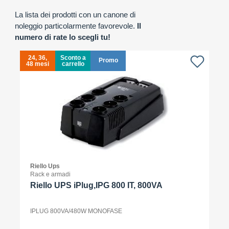
La lista dei prodotti con un canone di
noleggio particolarmente favorevole.
Il
numero di rate lo scegli tu!
24, 36,
Sconto a
Promo
48 mesi
carrello
4
Riello Ups
Rack e armadi
Riello UPS iPlug,IPG 800 IT, 800VA
IPLUG 800VA/480W MONOFASE