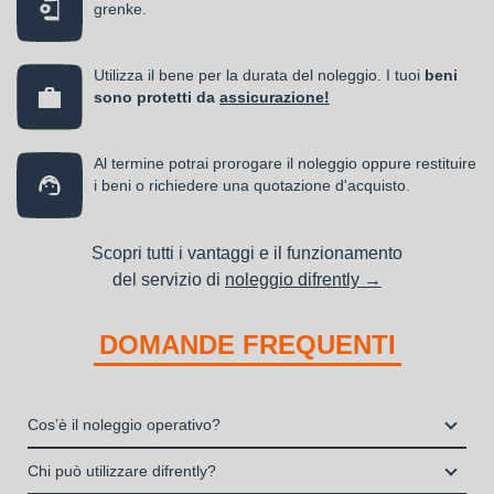
grenke.
Utilizza il bene per la durata del noleggio. I tuoi
beni
sono protetti da
assicurazione!
Al termine potrai prorogare il noleggio oppure restituire
i beni o richiedere una quotazione d'acquisto.
Scopri tutti i vantaggi e il funzionamento
del servizio di
noleggio difrently →
DOMANDE FREQUENTI
Cos’è il noleggio operativo?
Il noleggio, o locazione operativa, è una soluzione che
Chi può utilizzare difrently?
consente di avere la disponibilità di un bene strumentale utile