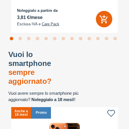
Noleggialo a partire da
3,81 €/mese
Esclusa IVA e
Care Pack
Vuoi lo
smartphone
sempre
aggiornato?
Vuoi avere sempre lo smartphone più
aggiornato?
Noleggialo a 18 mesi!
!
Anche a
A
Promo
18 mesi
1