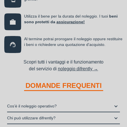
Utilizza il bene per la durata del noleggio. I tuoi
beni
sono protetti da
assicurazione!
Al termine potrai prorogare il noleggio oppure restituire
i beni o richiedere una quotazione d'acquisto.
Scopri tutti i vantaggi e il funzionamento
del servizio di
noleggio difrently →
DOMANDE FREQUENTI
Cos’è il noleggio operativo?
Il noleggio, o locazione operativa, è una soluzione che
Chi può utilizzare difrently?
consente di avere la disponibilità di un bene strumentale utile