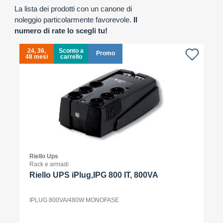
La lista dei prodotti con un canone di
noleggio particolarmente favorevole.
Il
numero di rate lo scegli tu!
24, 36,
Sconto a
Promo
48 mesi
carrello
4
Riello Ups
Rack e armadi
Riello UPS iPlug,IPG 800 IT, 800VA
IPLUG 800VA/480W MONOFASE