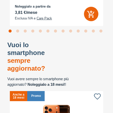
Noleggialo a partire da
3,81 €/mese
Esclusa IVA e
Care Pack
Vuoi lo
smartphone
sempre
aggiornato?
Vuoi avere sempre lo smartphone più
aggiornato?
Noleggialo a 18 mesi!
!
Anche a
A
Promo
18 mesi
1