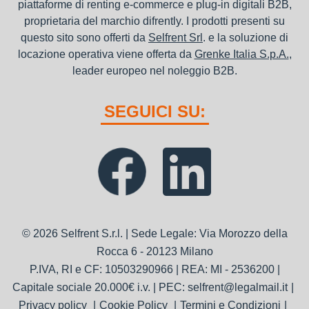
piattaforme di renting e-commerce e plug-in digitali B2B,
proprietaria del marchio difrently. I prodotti presenti su
questo sito sono offerti da
Selfrent Srl
. e la soluzione di
locazione operativa viene offerta da
Grenke Italia S.p.A.
,
leader europeo nel noleggio B2B.
SEGUICI SU:
© 2026 Selfrent S.r.l. | Sede Legale: Via Morozzo della
Rocca 6 - 20123 Milano
P.IVA, RI e CF: 10503290966 | REA: MI - 2536200 |
Capitale sociale 20.000€ i.v. | PEC: selfrent@legalmail.it
Privacy policy
Cookie Policy
Termini e Condizioni