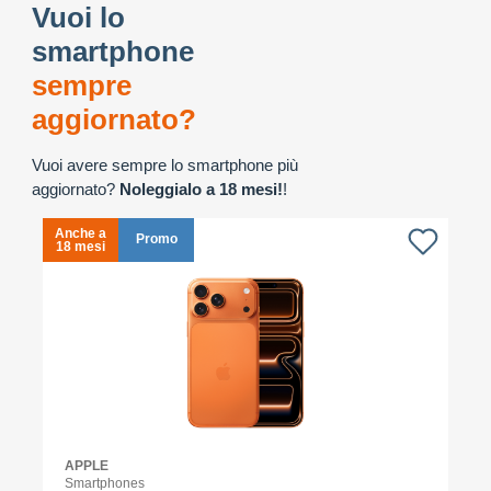
Vuoi lo
smartphone
sempre
aggiornato?
Vuoi avere sempre lo smartphone più
aggiornato?
Noleggialo a 18 mesi!
!
Anche a
A
Promo
18 mesi
1
APPLE
Smartphones