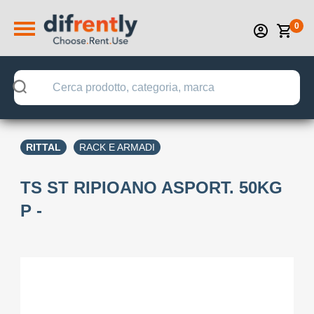
0
RITTAL
RACK E ARMADI
TS ST RIPIOANO ASPORT. 50KG
P -