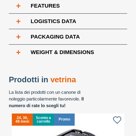
+
FEATURES
+
LOGISTICS DATA
+
PACKAGING DATA
+
WEIGHT & DIMENSIONS
Prodotti in
vetrina
La lista dei prodotti con un canone di
noleggio particolarmente favorevole.
Il
numero di rate lo scegli tu!
24, 36,
Sconto a
Promo
48 mesi
carrello
4