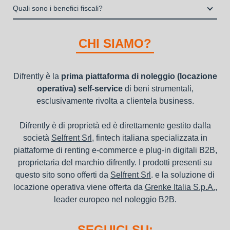
la consegna a domicilio dei beni
Una volta fatto login vai sull’icona con l’omino e clicca su
operativa di beni mobili strumentali (B2B), previa approvazione
Quali sono i benefici fiscali?
"ordini da completare".
della richiesta da parte della stessa.
I beni a noleggio non devono essere messi in ammortamento
nel bilancio, poiché i canoni vengono considerati un servizio. I
CHI SIAMO?
canoni di noleggio sono deducibili ai fini IRES e IRAP
Difrently è la
prima piattaforma di noleggio (locazione
operativa) self-service
di beni strumentali,
esclusivamente rivolta a clientela business.
Difrently è di proprietà ed è direttamente gestito dalla
società
Selfrent Srl
, fintech italiana specializzata in
piattaforme di renting e-commerce e plug-in digitali B2B,
proprietaria del marchio difrently. I prodotti presenti su
questo sito sono offerti da
Selfrent Srl
. e la soluzione di
locazione operativa viene offerta da
Grenke Italia S.p.A.
,
leader europeo nel noleggio B2B.
SEGUICI SU: