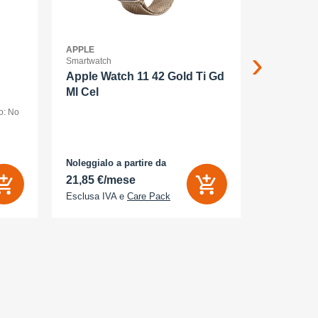
APPLE
APPLE
Smartwatch
Smartphone
Apple Watch 11 42 Gold Ti Gd
Apple iP
Ml Cel
smartpho
o: No
dual SIM /Me
display OLED
(120 Hz) - 2
AMOLED
MP, 48 MP - 
bianco
Noleggialo a partire da
Noleggialo 
 Sì
21,85 €/mese
25,16 €/
Esclusa IVA e
Care Pack
Esclusa IV