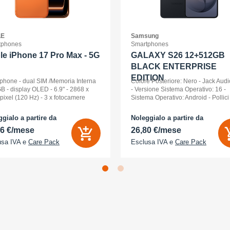
LE
Samsung
tphones
Smartphones
le iPhone 17 Pro Max - 5G
GALAXY S26 12+512GB
BLACK ENTERPRISE
EDITION
phone - dual SIM /Memoria Interna
Colore Posteriore: Nero - Jack Audi
B - display OLED - 6.9" - 2868 x
- Versione Sistema Operativo: 16 -
pixel (120 Hz) - 3 x fotocamere
Sistema Operativo: Android - Pollici
riori 48 MP, 48 MP, 48 MP - front
Display: 6,3 - Tipologia Display: 
a 18 Megapixel - arancione
- Memoria Interna (ROM): 512 GB -
gialo a partire da
Noleggialo a partire da
ico
Espandibile fino a: 0 GB - Dual Sim:
86 €/mese
26,80 €/mese
usa IVA e
Care Pack
Esclusa IVA e
Care Pack