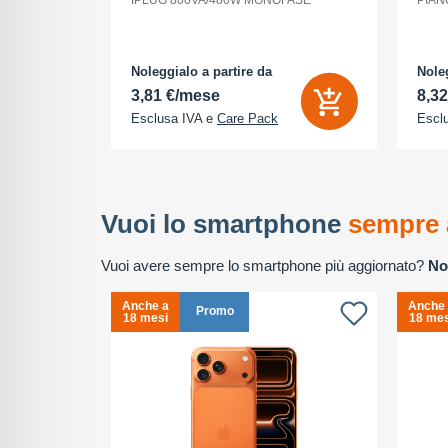
ria Interna
IPLUG 800VA/480W MONOFASE
PIAN
 - 2868 x
tocamere
P - front
cione
Noleggialo a partire da
Noleg
3,81 €/mese
8,3
Esclusa IVA e
Care Pack
Escl
Vuoi lo smartphone
sempre 
Vuoi avere sempre lo smartphone più aggiornato?
No
Anche a
Anche
Promo
18 mesi
18 mes