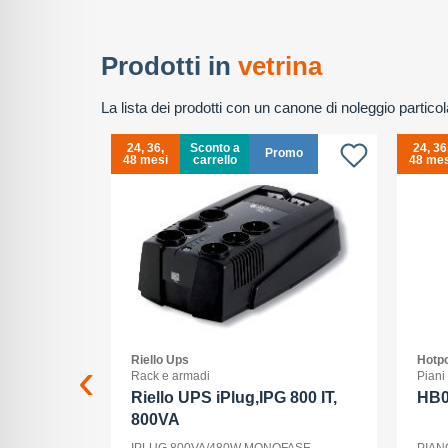
Prodotti in
vetrina
La lista dei prodotti con un canone di noleggio partic
24, 36,
Sconto a
24, 36
Promo
48 mesi
carrello
48 mes
Riello Ups
Hotpo
Rack e armadi
Piani
 Max - 5G
Riello UPS iPlug,IPG 800 IT,
HB
800VA