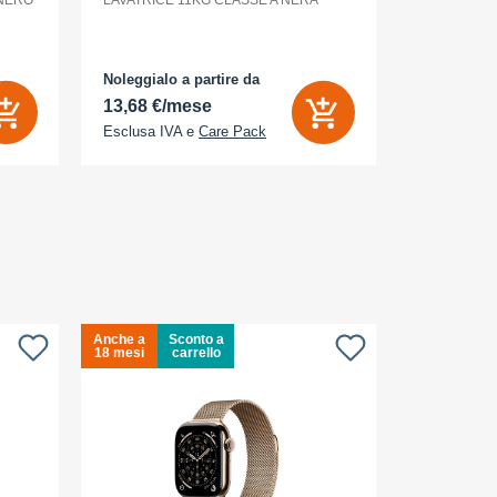
 NERO
LAVATRICE 11KG CLASSE A NERA
Noleggialo a partire da
Noleggialo 
13,68 €/mese
6,26 €/m
Esclusa IVA e
Care Pack
Esclusa IV
Anche a
Sconto a
Anche a
S
18 mesi
carrello
18 mesi
c