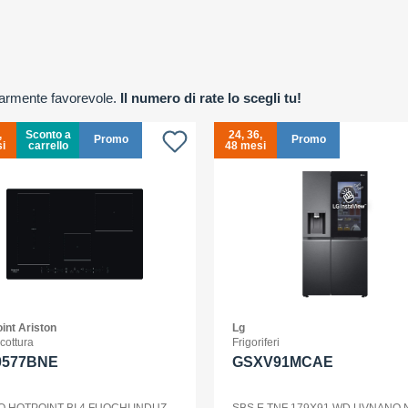
olarmente favorevole.
Il numero di rate lo scegli tu!
,
Sconto a
24, 36,
Promo
Promo
i
carrello
48 mesi
int Ariston
Lg
 cottura
Frigoriferi
0577BNE
GSXV91MCAE