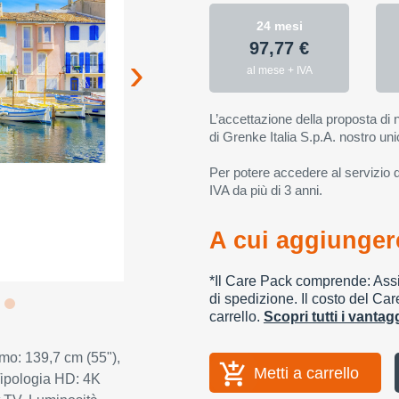
24 mesi
97,77 €
al mese + IVA
L’accettazione della proposta di n
di Grenke Italia S.p.A. nostro uni
Per potere accedere al servizio di
IVA da più di 3 anni.
A cui aggiungere
*Il Care Pack comprende: Assic
di spedizione. Il costo del Car
carrello.
Scopri tutti i vanta
o: 139,7 cm (55"),
Metti a carrello
Tipologia HD: 4K