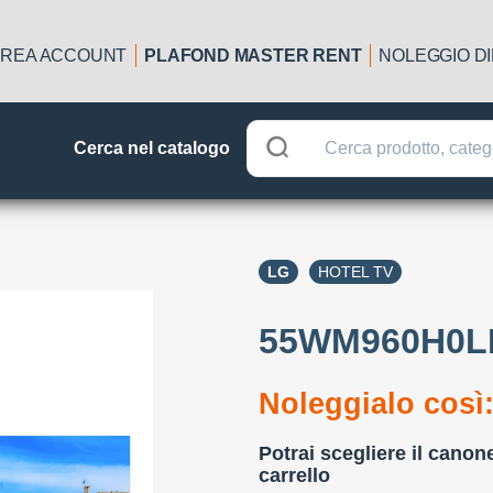
REA ACCOUNT
PLAFOND MASTER RENT
NOLEGGIO D
Cerca nel catalogo
LG
HOTEL TV
55WM960H0L
Noleggialo così
Potrai scegliere il canon
carrello