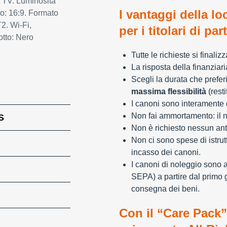
t TV. Luminosità
I vantaggi della lo
o: 16:9. Formato
2. Wi-Fi,
per i titolari di par
tto: Nero
Tutte le richieste si finali
La risposta della finanziar
Scegli la durata che preferi
massima flessibilità
(resti
I canoni sono interamente d
Non fai ammortamento: il n
S
Non è richiesto nessun ant
Non ci sono spese di istrut
incasso dei canoni.
I canoni di noleggio sono 
SEPA) a partire dal primo 
consegna dei beni.
Con il “Care Pack”