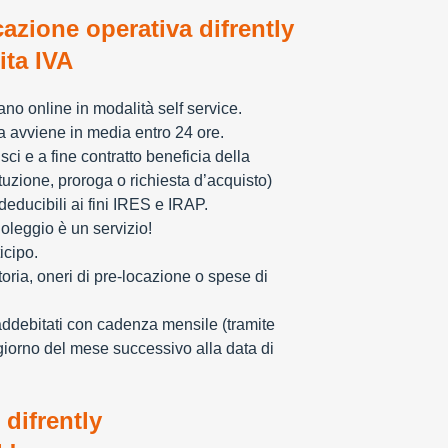
cazione operativa difrently
tita IVA
zzano online in modalità self service.
ia avviene in media entro 24 ore.
sci e a fine contratto beneficia della
tuzione, proroga o richiesta d’acquisto)
educibili ai fini IRES e IRAP.
oleggio è un servizio!
icipo.
toria, oneri di pre-locazione o spese di
addebitati con cadenza mensile (tramite
giorno del mese successivo alla data di
 difrently