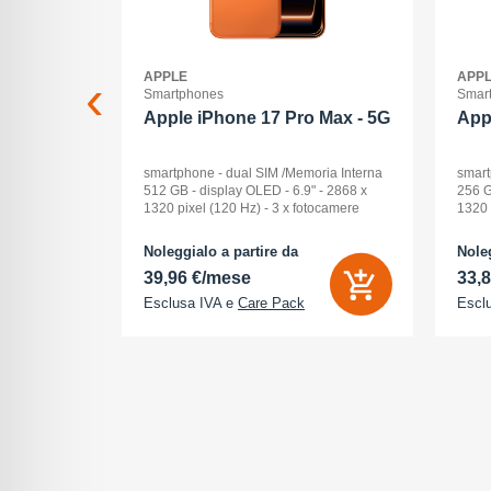
APPLE
APP
Smartphones
Smar
2+512GB
Apple iPhone 17 Pro Max - 5G
App
ck Audio: No
smartphone - dual SIM /Memoria Interna
smart
: 16 -
512 GB - display OLED - 6.9" - 2868 x
256 G
Pollici
1320 pixel (120 Hz) - 3 x fotocamere
1320 
ay: Dynamic
posteriori 48 MP, 48 MP, 48 MP - front
poste
na (ROM):
camera 18 Megapixel - arancione
camer
Noleggialo a partire da
Noleg
 0 GB - Dual
cosmico
cosm
39,96 €/mese
33,
Esclusa IVA e
Care Pack
Escl