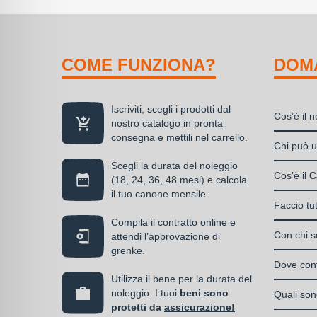
COME FUNZIONA?
DOM
Iscriviti, scegli i prodotti dal
Cos’è il 
nostro catalogo in pronta
consegna e mettili nel carrello.
Il nolegg
Chi può ut
soluzione
Scegli la durata del noleggio
Liberi
disponibil
Cos’è il
C
(18, 24, 36, 48 mesi) e calcola
Societ
alla propr
il tuo canone mensile.
Il Care P
S.n.c.
Faccio tu
di un can
La cop
Societ
Compila il contratto online e
Si, puoi s
media
Con chi so
attendi l’approvazione di
Enti e
serve, de
grenke.
Italia
almen
Il contrat
operativo 
Dove cont
noleg
I privati
stipulato 
Utilizza il bene per la durata del
interamen
contra
accedere 
Una volta 
noleggio. I tuoi
beni sono
specializz
Quali sono
vantag
l’omino e
protetti da
assicurazione!
operativa