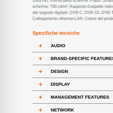
Ultra HD, Forma dello schermo: Piatto. Smar
schermo: 700 cd/m², Rapporto d'aspetto nativ
del segnale digitale: DVB-C, DVB-S2, DVB-T
Collegamento ethernet LAN. Colore del prodo
Specifiche tecniche
+
AUDIO
+
BRAND-SPECIFIC FEATURE
+
DESIGN
+
DISPLAY
+
MANAGEMENT FEATURES
+
NETWORK