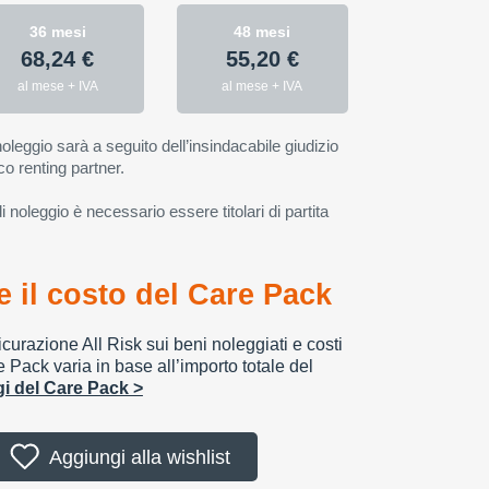
36 mesi
48 mesi
68,24 €
55,20 €
al mese + IVA
al mese + IVA
oleggio sarà a seguito dell’insindacabile giudizio
co renting partner.
 noleggio è necessario essere titolari di partita
 il costo del Care Pack
urazione All Risk sui beni noleggiati e costi
e Pack varia in base all’importo totale del
ggi del Care Pack >
Aggiungi alla wishlist