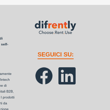
di
 self-
SEGUICI SU:
ttamente
 fintech
me di
tali B2B,
 I prodotti
ti da
azione