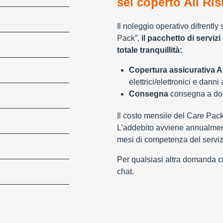
sei coperto All Ris
Il noleggio operativo difrently
Pack”,
il pacchetto di servizi 
totale tranquillità:
Copertura assicurativa Al
elettrici/elettronici e danni
Consegna
consegna a domi
Il costo mensile del Care Pac
L’addebito avviene annualment
mesi di competenza del serviz
Per qualsiasi altra domanda con
chat.