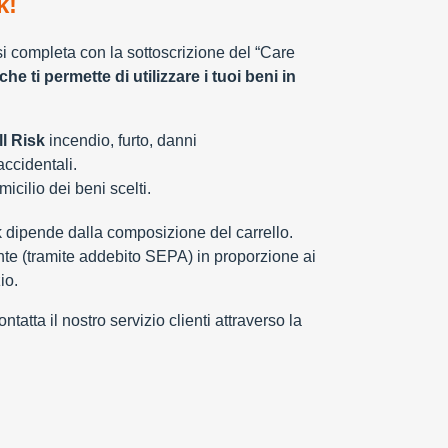
k!
 si completa con la sottoscrizione del “Care
che ti permette di utilizzare i tuoi beni in
l Risk
incendio, furto, danni
 accidentali.
cilio dei beni scelti.
k dipende dalla composizione del carrello.
e (tramite addebito SEPA) in proporzione ai
io.
tatta il nostro servizio clienti attraverso la