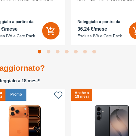
O HOTPOINT BI 4 FUOCHI INDUZ
SBS E TNF 179X91 WD UVNANO
gialo a partire da
Noleggialo a partire da
2 €/mese
36,24 €/mese
usa IVA e
Care Pack
Esclusa IVA e
Care Pack
aggiornato?
leggialo a 18 mesi!
!
 a
Anche a
Promo
i
18 mesi