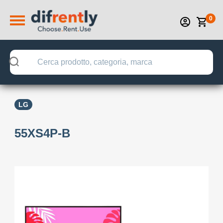
0
LG
55XS4P-B