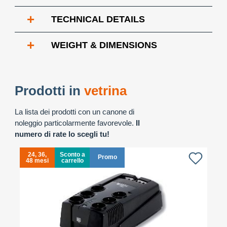
+
TECHNICAL DETAILS
+
WEIGHT & DIMENSIONS
Prodotti in
vetrina
La lista dei prodotti con un canone di
noleggio particolarmente favorevole.
Il
numero di rate lo scegli tu!
24, 36,
Sconto a
Promo
48 mesi
carrello
4