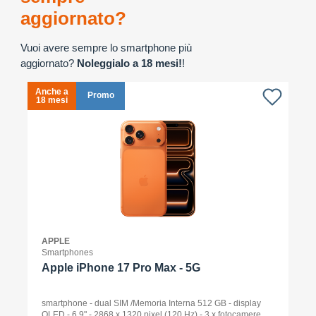
aggiornato?
Vuoi avere sempre lo smartphone più
aggiornato?
Noleggialo a 18 mesi!
!
Anche a
A
Promo
18 mesi
1
APPLE
Smartphones
Apple iPhone 17 Pro Max - 5G
smartphone - dual SIM /Memoria Interna 512 GB - display
OLED - 6.9" - 2868 x 1320 pixel (120 Hz) - 3 x fotocamere