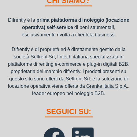
CHI SIAMO?
canoni di noleggio sono deducibili ai fini IRES e IRAP
Difrently è la
prima piattaforma di noleggio (locazione
operativa) self-service
di beni strumentali,
esclusivamente rivolta a clientela business.
Difrently è di proprietà ed è direttamente gestito dalla
società
Selfrent Srl
, fintech italiana specializzata in
piattaforme di renting e-commerce e plug-in digitali B2B,
proprietaria del marchio difrently. I prodotti presenti su
questo sito sono offerti da
Selfrent Srl
. e la soluzione di
locazione operativa viene offerta da
Grenke Italia S.p.A.
,
leader europeo nel noleggio B2B.
SEGUICI SU: