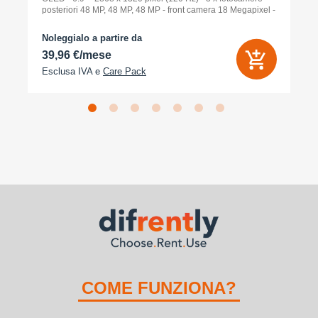
posteriori 48 MP, 48 MP, 48 MP - front camera 18 Megapixel -
arancione cosmico
Noleggialo a partire da
39,96 €/mese
Esclusa IVA e
Care Pack
COME FUNZIONA?