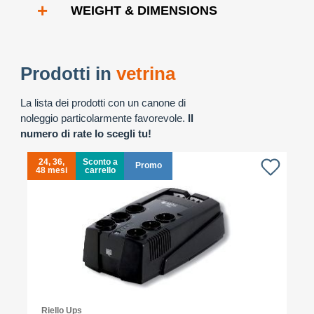
+
WEIGHT & DIMENSIONS
Prodotti in
vetrina
La lista dei prodotti con un canone di
noleggio particolarmente favorevole.
Il
numero di rate lo scegli tu!
24, 36,
Sconto a
Promo
48 mesi
carrello
4
Riello Ups