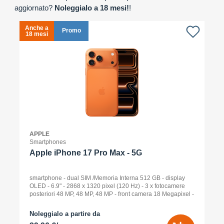
aggiornato?
Noleggialo a 18 mesi!
!
Anche a
A
Promo
18 mesi
1
APPLE
Smartphones
Apple iPhone 17 Pro Max - 5G
smartphone - dual SIM /Memoria Interna 512 GB - display
OLED - 6.9" - 2868 x 1320 pixel (120 Hz) - 3 x fotocamere
posteriori 48 MP, 48 MP, 48 MP - front camera 18 Megapixel -
arancione cosmico
Noleggialo a partire da