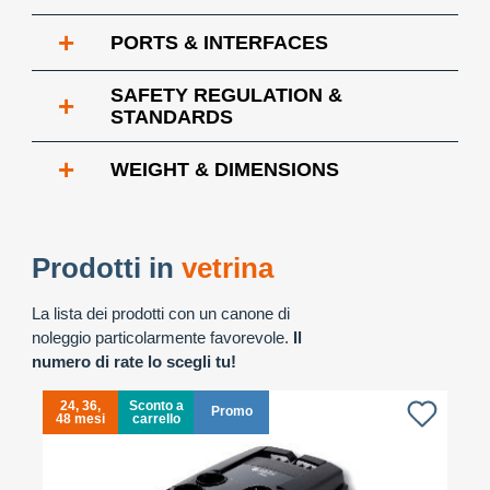
+
PORTS & INTERFACES
SAFETY REGULATION &
+
STANDARDS
+
WEIGHT & DIMENSIONS
Prodotti in
vetrina
La lista dei prodotti con un canone di
noleggio particolarmente favorevole.
Il
numero di rate lo scegli tu!
24, 36,
Sconto a
Promo
48 mesi
carrello
4