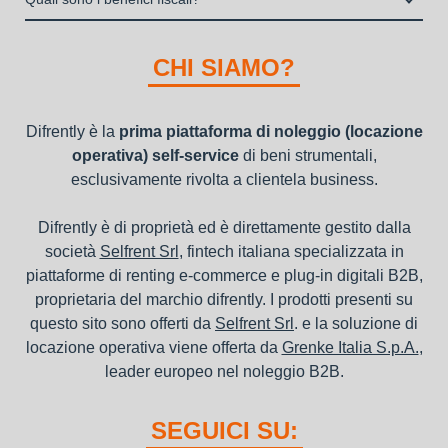
"ordini da completare".
della richiesta da parte della stessa.
I beni a noleggio non devono essere messi in ammortamento
nel bilancio, poiché i canoni vengono considerati un servizio. I
CHI SIAMO?
canoni di noleggio sono deducibili ai fini IRES e IRAP
Difrently è la
prima piattaforma di noleggio (locazione
operativa) self-service
di beni strumentali,
esclusivamente rivolta a clientela business.
Difrently è di proprietà ed è direttamente gestito dalla
società
Selfrent Srl
, fintech italiana specializzata in
piattaforme di renting e-commerce e plug-in digitali B2B,
proprietaria del marchio difrently. I prodotti presenti su
questo sito sono offerti da
Selfrent Srl
. e la soluzione di
locazione operativa viene offerta da
Grenke Italia S.p.A.
,
leader europeo nel noleggio B2B.
SEGUICI SU: