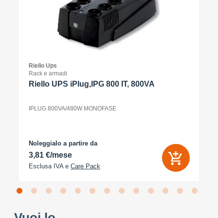
Riello Ups
Rack e armadi
Riello UPS iPlug,IPG 800 IT, 800VA
IPLUG 800VA/480W MONOFASE
Noleggialo a partire da
3,81 €/mese
Esclusa IVA e
Care Pack
Vuoi lo