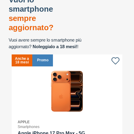
smartphone
sempre
aggiornato?
Vuoi avere sempre lo smartphone più
aggiornato?
Noleggialo a 18 mesi!
!
Anche a
A
Promo
18 mesi
1
APPLE
Smartphones
Apple iPhone 17 Pro Max - 5G