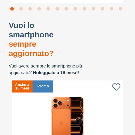
Vuoi lo
smartphone
sempre
aggiornato?
Vuoi avere sempre lo smartphone più
aggiornato?
Noleggialo a 18 mesi!
!
Anche a
A
Promo
18 mesi
1