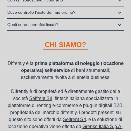
Con chi sottoscrivo il contratto?
I privati consumatori non possono accedere al servizio di
durata del noleggio operativo e sottoscrivere il contratto
noleggio B2B con cui verrà concluso il contratto, a tutela
noleggio operativo
Il contratto di locazione operativa sarà stipulato con Grenke
interamente online
Dove controllo l’esito del mio ordine?
dei beni e con vantaggi di gestione per i propri clienti.
Italia S.p.A., società specializzata nel settore della locazione
la consegna a domicilio dei beni
Una volta fatto login vai sull’icona con l’omino e clicca su
operativa di beni mobili strumentali (B2B), previa approvazione
Quali sono i benefici fiscali?
"ordini da completare".
della richiesta da parte della stessa.
I beni a noleggio non devono essere messi in ammortamento
nel bilancio, poiché i canoni vengono considerati un servizio. I
CHI SIAMO?
canoni di noleggio sono deducibili ai fini IRES e IRAP
Difrently è la
prima piattaforma di noleggio (locazione
operativa) self-service
di beni strumentali,
esclusivamente rivolta a clientela business.
Difrently è di proprietà ed è direttamente gestito dalla
società
Selfrent Srl
, fintech italiana specializzata in
piattaforme di renting e-commerce e plug-in digitali B2B,
proprietaria del marchio difrently. I prodotti presenti su
questo sito sono offerti da
Selfrent Srl
. e la soluzione di
locazione operativa viene offerta da
Grenke Italia S.p.A.
,