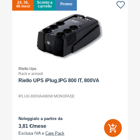
24, 36,
Sconto a
Promo
48 mesi
carrello
4
Riello Ups
Rack e armadi
Riello UPS iPlug,IPG 800 IT, 800VA
IPLUG 800VA/480W MONOFASE
Noleggialo a partire da
3,81 €/mese
Esclusa IVA e
Care Pack