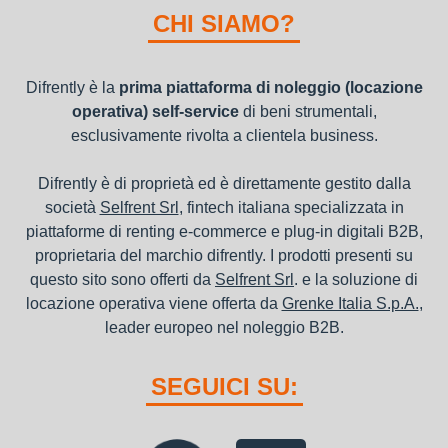
nel bilancio, poiché i canoni vengono considerati un servizio. I
CHI SIAMO?
canoni di noleggio sono deducibili ai fini IRES e IRAP
Difrently è la
prima piattaforma di noleggio (locazione
operativa) self-service
di beni strumentali,
esclusivamente rivolta a clientela business.
Difrently è di proprietà ed è direttamente gestito dalla
società
Selfrent Srl
, fintech italiana specializzata in
piattaforme di renting e-commerce e plug-in digitali B2B,
proprietaria del marchio difrently. I prodotti presenti su
questo sito sono offerti da
Selfrent Srl
. e la soluzione di
locazione operativa viene offerta da
Grenke Italia S.p.A.
,
leader europeo nel noleggio B2B.
SEGUICI SU: