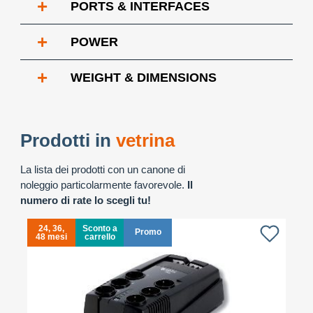
+
PORTS & INTERFACES
+
POWER
+
WEIGHT & DIMENSIONS
Prodotti in
vetrina
La lista dei prodotti con un canone di
noleggio particolarmente favorevole.
Il
numero di rate lo scegli tu!
24, 36,
Sconto a
Promo
48 mesi
carrello
4