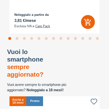
Noleggialo a partire da
3,81 €/mese
Esclusa IVA e
Care Pack
Vuoi lo
smartphone
sempre
aggiornato?
Vuoi avere sempre lo smartphone più
aggiornato?
Noleggialo a 18 mesi!
!
Anche a
A
Promo
18 mesi
1