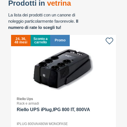
Prodotti in
vetrina
La lista dei prodotti con un canone di
noleggio particolarmente favorevole.
Il
numero di rate lo scegli tu!
24, 36,
Sconto a
Promo
48 mesi
carrello
4
Riello Ups
Rack e armadi
Riello UPS iPlug,IPG 800 IT, 800VA
IPLUG 800VA/480W MONOFASE