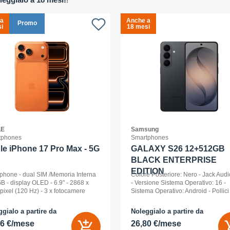
 a
Anche a
Promo
i
18 mesi
LE
Samsung
tphones
Smartphones
le iPhone 17 Pro Max - 5G
GALAXY S26 12+512GB
BLACK ENTERPRISE
EDITION
phone - dual SIM /Memoria Interna
Colore Posteriore: Nero - Jack Audi
B - display OLED - 6.9" - 2868 x
- Versione Sistema Operativo: 16 -
pixel (120 Hz) - 3 x fotocamere
Sistema Operativo: Android - Pollici
riori 48 MP, 48 MP, 48 MP - front
Display: 6,3 - Tipologia Display: 
a 18 Megapixel - arancione
- Memoria Interna (ROM): 512 GB -
gialo a partire da
Noleggialo a partire da
ico
Espandibile fino a: 0 GB - Dual Sim:
86 €/mese
26,80 €/mese