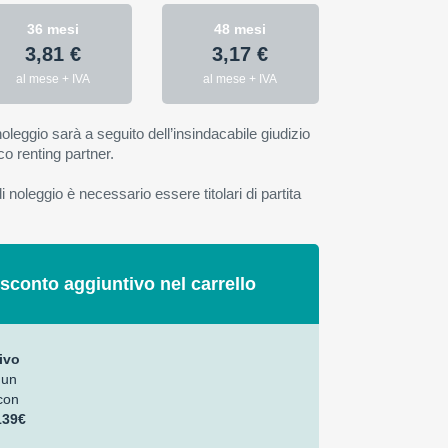
36 mesi
48 mesi
3,81 €
3,17 €
al mese + IVA
al mese + IVA
oleggio sarà a seguito dell’insindacabile giudizio
co renting partner.
 noleggio è necessario essere titolari di partita
 sconto aggiuntivo nel carrello
ivo
 un
con
139€