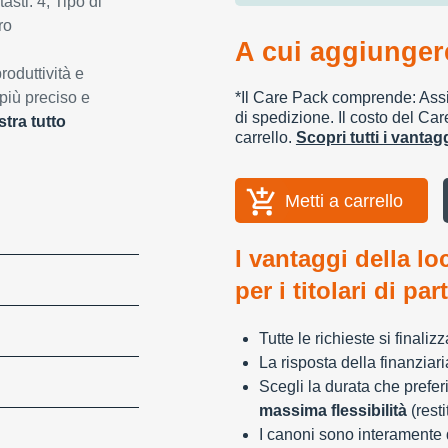
sti: 4, Tipo di
ro
A cui aggiungere
roduttività e
 più preciso e
*Il Care Pack comprende: Assic
di spedizione. Il costo del Car
tra tutto
carrello.
Scopri tutti i vanta
Metti a carrello
I vantaggi della lo
per i titolari di par
Tutte le richieste si finali
La risposta della finanziar
Scegli la durata che preferi
massima flessibilità
(resti
I canoni sono interamente d