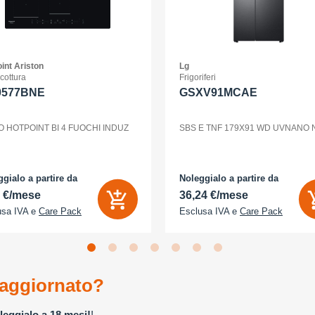
int Ariston
Lg
 cottura
Frigoriferi
0577BNE
GSXV91MCAE
O HOTPOINT BI 4 FUOCHI INDUZ
SBS E TNF 179X91 WD UVNANO
gialo a partire da
Noleggialo a partire da
2 €/mese
36,24 €/mese
usa IVA e
Care Pack
Esclusa IVA e
Care Pack
aggiornato?
leggialo a 18 mesi!
!