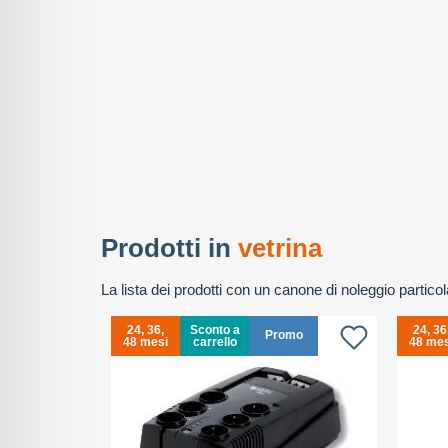
Prodotti in
vetrina
La lista dei prodotti con un canone di noleggio partic
24, 36,
Sconto a
24, 36
Promo
48 mesi
carrello
48 mes