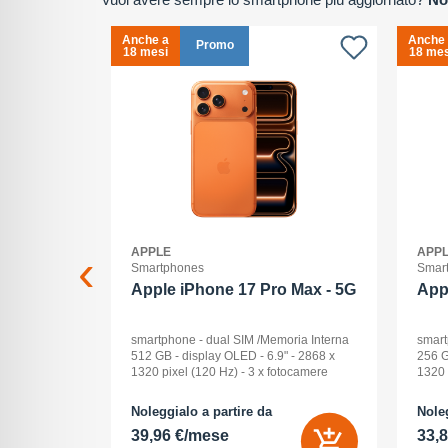
Anche a
Anche
Promo
18 mesi
18 mes
APPLE
APP
Smartphones
Smar
2+512GB
Apple iPhone 17 Pro Max - 5G
App
ck Audio: No
smartphone - dual SIM /Memoria Interna
smart
: 16 -
512 GB - display OLED - 6.9" - 2868 x
256 G
Pollici
1320 pixel (120 Hz) - 3 x fotocamere
1320 
ay: Dynamic
posteriori 48 MP, 48 MP, 48 MP - front
poste
na (ROM):
camera 18 Megapixel - arancione
camer
Noleggialo a partire da
Noleg
 0 GB - Dual
cosmico
cosm
39,96 €/mese
33,