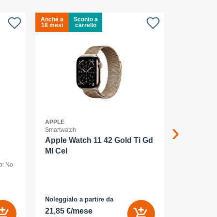
Anche a
Sconto a
Anche a
S
18 mesi
carrello
18 mesi
c
APPLE
APPLE
Smartwatch
Smartphone
Apple Watch 11 42 Gold Ti Gd
Apple iP
Ml Cel
smartpho
o: No
dual SIM /Me
display OLED
(120 Hz) - 2
AMOLED
MP, 48 MP - 
bianco
Noleggialo a partire da
Noleggialo 
 Sì
21,85 €/mese
25,16 €/