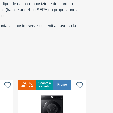
k dipende dalla composizione del carrello.
e (tramite addebito SEPA) in proporzione ai
io.
tatta il nostro servizio clienti attraverso la
24, 36,
Sconto a
24, 36,
S
Promo
48 mesi
carrello
48 mesi
c