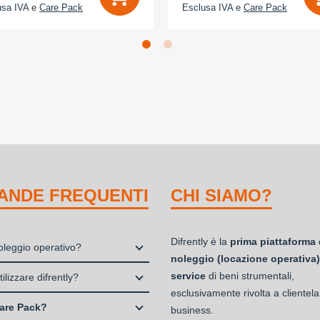
usa IVA e
Care Pack
Esclusa IVA e
Care Pack
ANDE FREQUENTI
CHI SIAMO?
Difrently è la
prima piattaforma 
noleggio operativo?
noleggio (locazione operativa)
io, o locazione operativa, è una
service
di beni strumentali,
ilizzare difrently?
 che consente di avere la
esclusivamente rivolta a clientela
 Professionisti e Studi Associati
ità di un bene strumentale utile
are Pack?
business.
à di persone (Ditte Individuali,