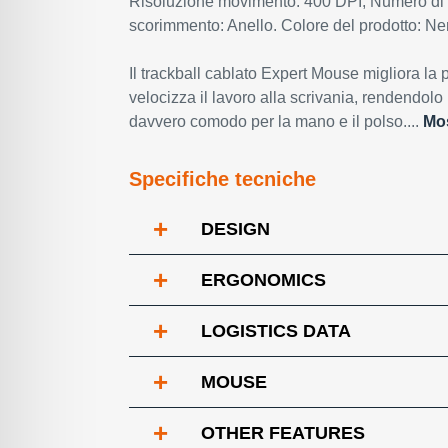
Risoluzione movimento: 400 DPI, Numero di ta
scorimmento: Anello. Colore del prodotto: Ne
Il trackball cablato Expert Mouse migliora la p
velocizza il lavoro alla scrivania, rendendolo
davvero comodo per la mano e il polso....
Mos
Specifiche tecniche
+
DESIGN
+
ERGONOMICS
+
LOGISTICS DATA
+
MOUSE
+
OTHER FEATURES