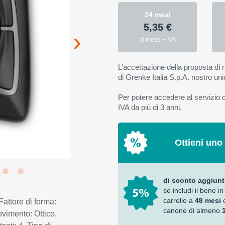
24 mesi
5,35 €
al mese + IVA
L’accettazione della proposta di n
di Grenke Italia S.p.A. nostro uni
Per potere accedere al servizio di
IVA da più di 3 anni.
Ottieni uno
di sconto aggiunt
se includi il bene in
carrello a
48 mesi
attore di forma:
canone di almeno
vimento: Ottico,