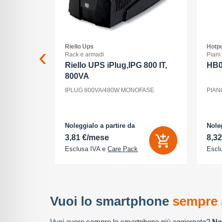
Riello Ups
Hotpo
Rack e armadi
Piani
 Max - 5G
Riello UPS iPlug,IPG 800 IT,
HB
800VA
ria Interna
IPLUG 800VA/480W MONOFASE
PIAN
 - 2868 x
tocamere
P - front
cione
Noleggialo a partire da
Noleg
3,81 €/mese
8,3
Esclusa IVA e
Care Pack
Escl
Vuoi lo smartphone
sempre 
Vuoi avere sempre lo smartphone più aggiornato?
No