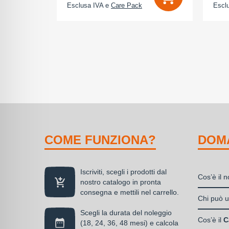
Esclusa IVA e
Care Pack
Escl
COME FUNZIONA?
DOM
Iscriviti, scegli i prodotti dal
Cos’è il 
nostro catalogo in pronta
consegna e mettili nel carrello.
Il nolegg
Chi può ut
soluzione
Scegli la durata del noleggio
Liberi
disponibil
Cos’è il
C
(18, 24, 36, 48 mesi) e calcola
Societ