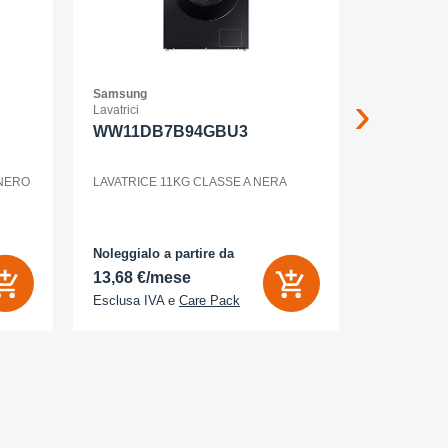
Samsung
Samsung
Lavatrici
Smartphone
WW11DB7B94GBU3
GALAXY 
WHITE
 NERO
LAVATRICE 11KG CLASSE A NERA
Noleggialo a partire da
Noleggialo 
13,68 €/mese
6,26 €/m
Esclusa IVA e
Care Pack
Esclusa IV