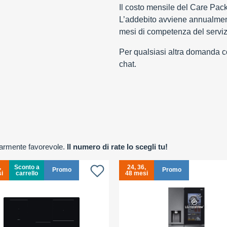
Il costo mensile del Care Pac
L’addebito avviene annualment
mesi di competenza del serviz
Per qualsiasi altra domanda con
chat.
olarmente favorevole.
Il numero di rate lo scegli tu!
,
Sconto a
24, 36,
Promo
Promo
i
carrello
48 mesi