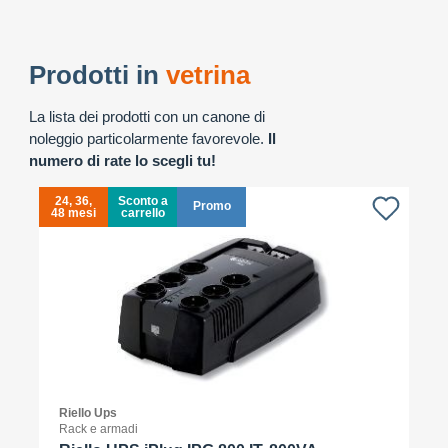
Prodotti in
vetrina
La lista dei prodotti con un canone di
noleggio particolarmente favorevole.
Il
numero di rate lo scegli tu!
24, 36,
Sconto a
Promo
48 mesi
carrello
4
Riello Ups
Rack e armadi