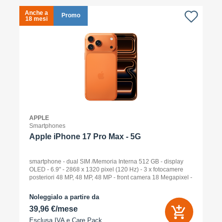
Anche a
A
Promo
18 mesi
1
APPLE
Smartphones
Apple iPhone 17 Pro Max - 5G
smartphone - dual SIM /Memoria Interna 512 GB - display
OLED - 6.9" - 2868 x 1320 pixel (120 Hz) - 3 x fotocamere
posteriori 48 MP, 48 MP, 48 MP - front camera 18 Megapixel -
arancione cosmico
Noleggialo a partire da
39,96 €/mese
Esclusa IVA e
Care Pack