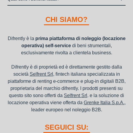
"ordini da completare".
della richiesta da parte della stessa.
I beni a noleggio non devono essere messi in ammortamento
nel bilancio, poiché i canoni vengono considerati un servizio. I
CHI SIAMO?
canoni di noleggio sono deducibili ai fini IRES e IRAP
Difrently è la
prima piattaforma di noleggio (locazione
operativa) self-service
di beni strumentali,
esclusivamente rivolta a clientela business.
Difrently è di proprietà ed è direttamente gestito dalla
società
Selfrent Srl
, fintech italiana specializzata in
piattaforme di renting e-commerce e plug-in digitali B2B,
proprietaria del marchio difrently. I prodotti presenti su
questo sito sono offerti da
Selfrent Srl
. e la soluzione di
locazione operativa viene offerta da
Grenke Italia S.p.A.
,
leader europeo nel noleggio B2B.
SEGUICI SU: