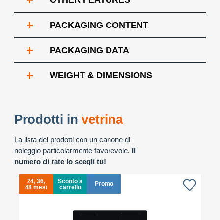
+
OTHER FEATURES
+
PACKAGING CONTENT
+
PACKAGING DATA
+
WEIGHT & DIMENSIONS
Prodotti in
vetrina
La lista dei prodotti con un canone di
noleggio particolarmente favorevole.
Il
numero di rate lo scegli tu!
24, 36,
Sconto a
Promo
48 mesi
carrello
4