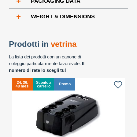
+
PACKAGING DATA
+
WEIGHT & DIMENSIONS
Prodotti in
vetrina
La lista dei prodotti con un canone di
noleggio particolarmente favorevole.
Il
numero di rate lo scegli tu!
24, 36,
Sconto a
Promo
48 mesi
carrello
4