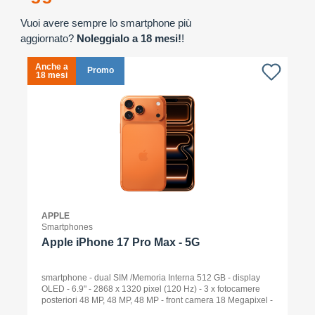
Vuoi avere sempre lo smartphone più
aggiornato?
Noleggialo a 18 mesi!
!
Anche a
A
Promo
18 mesi
1
APPLE
Smartphones
Apple iPhone 17 Pro Max - 5G
smartphone - dual SIM /Memoria Interna 512 GB - display
OLED - 6.9" - 2868 x 1320 pixel (120 Hz) - 3 x fotocamere
posteriori 48 MP, 48 MP, 48 MP - front camera 18 Megapixel -
arancione cosmico