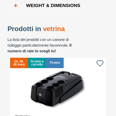
+
WEIGHT & DIMENSIONS
Prodotti in
vetrina
La lista dei prodotti con un canone di
noleggio particolarmente favorevole.
Il
numero di rate lo scegli tu!
24, 36,
Sconto a
Promo
48 mesi
carrello
4