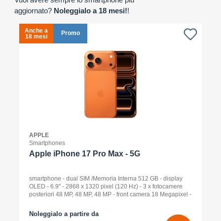
aggiornato?
Noleggialo a 18 mesi!
!
Anche a
A
Promo
18 mesi
1
APPLE
Smartphones
Apple iPhone 17 Pro Max - 5G
smartphone - dual SIM /Memoria Interna 512 GB - display
OLED - 6.9" - 2868 x 1320 pixel (120 Hz) - 3 x fotocamere
posteriori 48 MP, 48 MP, 48 MP - front camera 18 Megapixel -
arancione cosmico
Noleggialo a partire da