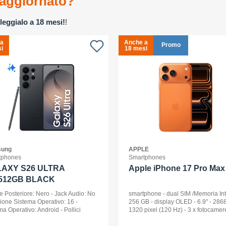
aggiornato?
leggialo a 18 mesi!
!
 a
Anche a
Promo
i
18 mesi
ung
APPLE
tphones
Smartphones
AXY S26 ULTRA
Apple iPhone 17 Pro Max 
512GB BLACK
e Posteriore: Nero - Jack Audio: No
smartphone - dual SIM /Memoria In
sione Sistema Operativo: 16 -
256 GB - display OLED - 6.9" - 2868
ma Operativo: Android - Pollici
1320 pixel (120 Hz) - 3 x fotocamer
ay: 6,9 - Tipologia Display: Dynamic
posteriori 48 MP, 48 MP, 48 MP - fro