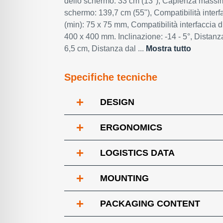
dello schermo: 33 cm (13"), Capienza massi
schermo: 139,7 cm (55"), Compatibilità inter
(min): 75 x 75 mm, Compatibilità interfaccia 
400 x 400 mm. Inclinazione: -14 - 5°, Distanza
6,5 cm, Distanza dal ...
Mostra tutto
Specifiche tecniche
+
DESIGN
+
ERGONOMICS
+
LOGISTICS DATA
+
MOUNTING
+
PACKAGING CONTENT