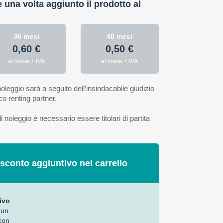
e una volta aggiunto il prodotto al
36 mesi
48 mesi
0,60 €
0,50 €
al mese + IVA
al mese + IVA
oleggio sarà a seguito dell’insindacabile giudizio
co renting partner.
 noleggio è necessario essere titolari di partita
 sconto aggiuntivo nel carrello
ivo
 un
con