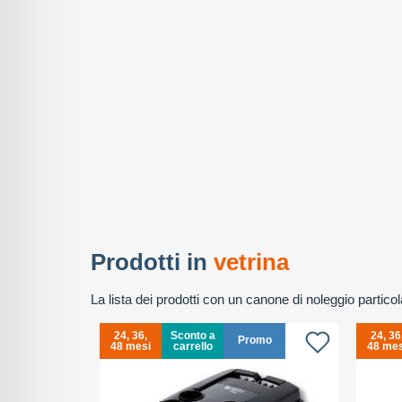
Prodotti in
vetrina
La lista dei prodotti con un canone di noleggio partic
24, 36,
Sconto a
24, 36
omo
Promo
48 mesi
carrello
48 mes