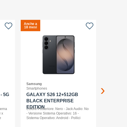
Anche a
Anche a
S
18 mesi
18 mesi
c
Samsung
APPLE
Smartphones
Smartwatch
- 5G
GALAXY S26 12+512GB
Apple Wa
BLACK ENTERPRISE
Ml Cel
EDITION
terna
Colore Posteriore: Nero - Jack Audio: No
 x
- Versione Sistema Operativo: 16 -
e
Sistema Operativo: Android - Pollici
nt
Display: 6,3 - Tipologia Display: AMOLED