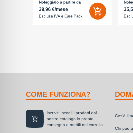
na (ROM):
camera 18 Megapixel - arancione
AMOLE
Noleggialo a partire da
Noleg
 0 GB - Dual
cosmico
512 G
39,96 €/mese
35,
Esclusa IVA e
Care Pack
Escl
COME FUNZIONA?
DOM
Iscriviti, scegli i prodotti dal
Cos’è il 
nostro catalogo in pronta
consegna e mettili nel carrello.
Il nolegg
Chi può ut