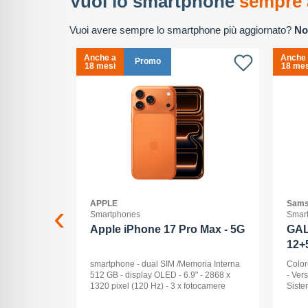
Vuoi lo smartphone
sempre 
Vuoi avere sempre lo smartphone più aggiornato?
No
Anche a
Anche
Promo
18 mesi
18 mes
APPLE
Sams
Smartphones
Smar
2+512GB
Apple iPhone 17 Pro Max - 5G
GAL
12+
ck Audio: No
smartphone - dual SIM /Memoria Interna
Color
: 16 -
512 GB - display OLED - 6.9" - 2868 x
- Ver
Pollici
1320 pixel (120 Hz) - 3 x fotocamere
Siste
ay: Dynamic
posteriori 48 MP, 48 MP, 48 MP - front
Displ