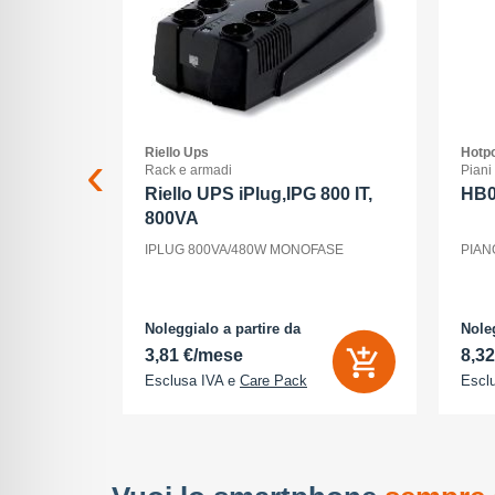
Riello Ups
Hotpo
Rack e armadi
Piani
G
Riello UPS iPlug,IPG 800 IT,
HB
800VA
56 GB -
IPLUG 800VA/480W MONOFASE
PIAN
 1206 pixel
teriori 48
 Megapixel -
Noleggialo a partire da
Noleg
3,81 €/mese
8,3
Esclusa IVA e
Care Pack
Escl