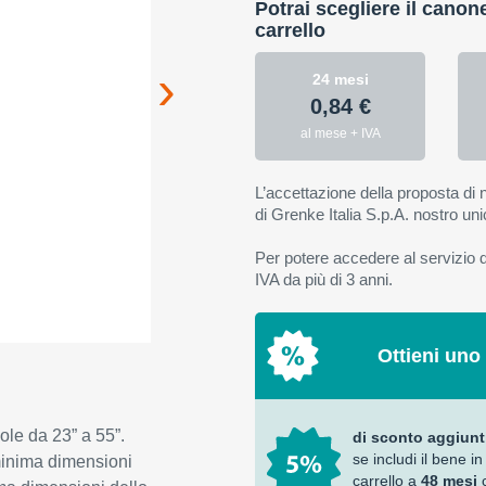
Potrai scegliere il canon
carrello
24 mesi
0,84 €
al mese + IVA
L’accettazione della proposta di n
di Grenke Italia S.p.A. nostro uni
Per potere accedere al servizio di
IVA da più di 3 anni.
Ottieni uno
ole da 23” a 55”.
di sconto aggiunt
se includi il bene in
minima dimensioni
carrello a
48 mesi