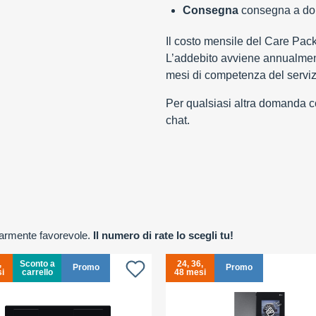
Consegna
consegna a domi
Il costo mensile del Care Pac
L’addebito avviene annualment
mesi di competenza del serviz
Per qualsiasi altra domanda con
chat.
olarmente favorevole.
Il numero di rate lo scegli tu!
,
Sconto a
24, 36,
Promo
Promo
i
carrello
48 mesi