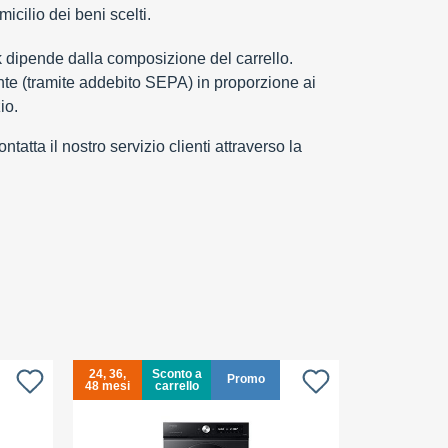
cilio dei beni scelti.
k dipende dalla composizione del carrello.
e (tramite addebito SEPA) in proporzione ai
io.
tatta il nostro servizio clienti attraverso la
24, 36,
Sconto a
24, 36,
Promo
48 mesi
carrello
48 mesi