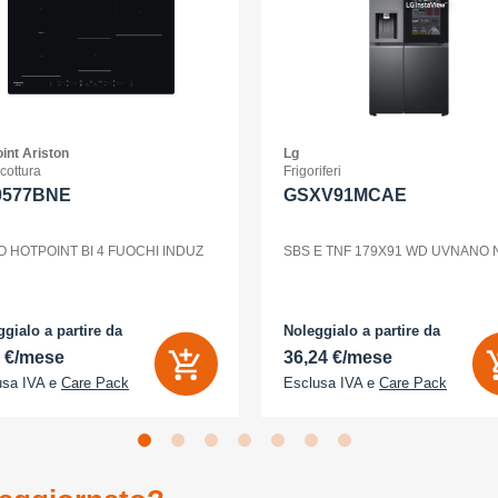
int Ariston
Lg
 cottura
Frigoriferi
0577BNE
GSXV91MCAE
O HOTPOINT BI 4 FUOCHI INDUZ
SBS E TNF 179X91 WD UVNANO
gialo a partire da
Noleggialo a partire da
2 €/mese
36,24 €/mese
usa IVA e
Care Pack
Esclusa IVA e
Care Pack