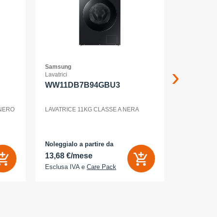
Samsung
Samsung
Lavatrici
Smartphone
WW11DB7B94GBU3
GALAXY
12+256G
ENTERP
 NERO
LAVATRICE 11KG CLASSE A NERA
GALAXY S2
Noleggialo a partire da
Noleggialo 
13,68 €/mese
31,90 €/
Esclusa IVA e
Care Pack
Esclusa IV