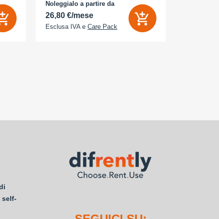
- Memoria Interna (ROM): 512 GB -
Noleggialo a partire da
Noleggialo 
Espandibile fino a: 0 GB - Dual Sim: Sì
26,80 €/mese
21,85 €/
Esclusa IVA e
Care Pack
Esclusa IV
di
 self-
SEGUICI SU: