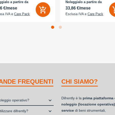
D 2x - Memoria Interna (ROM):
camera 18 Megapixel - arancione
gialo a partire da
Noleggialo a partire da
B - Espandibile fino a: 0 GB - Dual
cosmico
56 €/mese
33,86 €/mese
usa IVA e
Care Pack
Esclusa IVA e
Care Pack
ANDE FREQUENTI
CHI SIAMO?
Difrently è la
prima piattaforma 
noleggio operativo?
noleggio (locazione operativa)
io, o locazione operativa, è una
service
di beni strumentali,
ilizzare difrently?