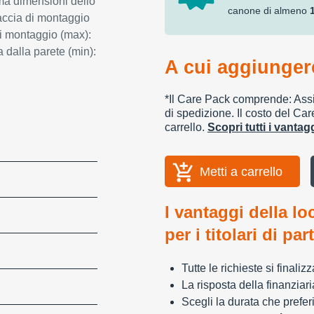
ma dimensioni dello
canone di almeno
faccia di montaggio
di montaggio (max):
 dalla parete (min):
A cui aggiungere
*Il Care Pack comprende: Assic
di spedizione. Il costo del Car
carrello.
Scopri tutti i vanta
Metti a carrello
I vantaggi della lo
per i titolari di par
Tutte le richieste si finali
La risposta della finanziar
Scegli la durata che preferi