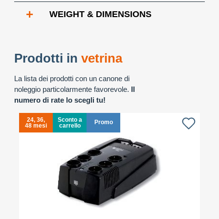
+
WEIGHT & DIMENSIONS
Prodotti in
vetrina
La lista dei prodotti con un canone di
noleggio particolarmente favorevole.
Il
numero di rate lo scegli tu!
24, 36,
Sconto a
Promo
48 mesi
carrello
4