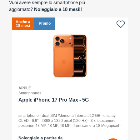
Vuoi avere sempre lo smartphone più
aggiornato?
Noleggialo a 18 mesi!
!
Anche a
A
Promo
18 mesi
1
APPLE
Smartphones
Apple iPhone 17 Pro Max - 5G
smartphone - dual SIM /Memoria Interna 512 GB - display
OLED - 6.9" - 2868 x 1320 pixel (120 Hz) - 3 x fotocamere
posteriori 48 MP, 48 MP, 48 MP - front camera 18 Megapixel -
arancione cosmico
Noleggialo a partire da