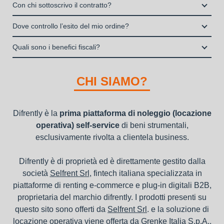
Si, puoi scegliere sul sito il prodotto che ti serve, decidere la
stipulata da Grenke Italia S.p.A., società specializzata nel
Con chi sottoscrivo il contratto?
I privati consumatori non possono accedere al servizio di
durata del noleggio operativo e sottoscrivere il contratto
noleggio B2B con cui verrà concluso il contratto, a tutela
noleggio operativo
Il contratto di locazione operativa sarà stipulato con Grenke
interamente online
Dove controllo l’esito del mio ordine?
dei beni e con vantaggi di gestione per i propri clienti.
Italia S.p.A., società specializzata nel settore della locazione
la consegna a domicilio dei beni
Una volta fatto login vai sull’icona con l’omino e clicca su
operativa di beni mobili strumentali (B2B), previa approvazione
Quali sono i benefici fiscali?
"ordini da completare".
della richiesta da parte della stessa.
I beni a noleggio non devono essere messi in ammortamento
nel bilancio, poiché i canoni vengono considerati un servizio. I
CHI SIAMO?
canoni di noleggio sono deducibili ai fini IRES e IRAP
Difrently è la
prima piattaforma di noleggio (locazione
operativa) self-service
di beni strumentali,
esclusivamente rivolta a clientela business.
Difrently è di proprietà ed è direttamente gestito dalla
società
Selfrent Srl
, fintech italiana specializzata in
piattaforme di renting e-commerce e plug-in digitali B2B,
proprietaria del marchio difrently. I prodotti presenti su
questo sito sono offerti da
Selfrent Srl
. e la soluzione di
locazione operativa viene offerta da
Grenke Italia S.p.A.
,