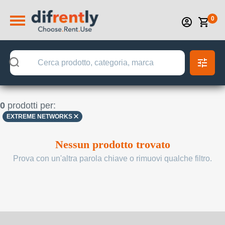
0
0
prodotti per:
EXTREME NETWORKS
Nessun prodotto trovato
Prova con un'altra parola chiave o rimuovi qualche filtro.