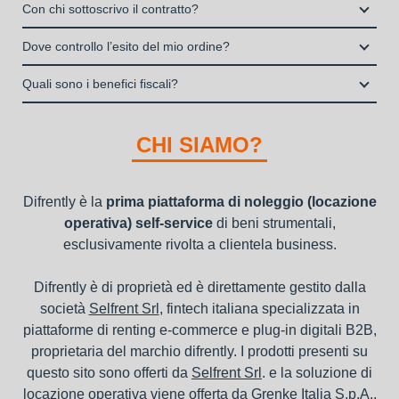
Si, puoi scegliere sul sito il prodotto che ti serve, decidere la
stipulata da Grenke Italia S.p.A., società specializzata nel
Con chi sottoscrivo il contratto?
I privati consumatori non possono accedere al servizio di
durata del noleggio operativo e sottoscrivere il contratto
noleggio B2B con cui verrà concluso il contratto, a tutela
noleggio operativo
Il contratto di locazione operativa sarà stipulato con Grenke
interamente online
Dove controllo l’esito del mio ordine?
dei beni e con vantaggi di gestione per i propri clienti.
Italia S.p.A., società specializzata nel settore della locazione
la consegna a domicilio dei beni
Una volta fatto login vai sull’icona con l’omino e clicca su
operativa di beni mobili strumentali (B2B), previa approvazione
Quali sono i benefici fiscali?
"ordini da completare".
della richiesta da parte della stessa.
I beni a noleggio non devono essere messi in ammortamento
nel bilancio, poiché i canoni vengono considerati un servizio. I
CHI SIAMO?
canoni di noleggio sono deducibili ai fini IRES e IRAP
Difrently è la
prima piattaforma di noleggio (locazione
operativa) self-service
di beni strumentali,
esclusivamente rivolta a clientela business.
Difrently è di proprietà ed è direttamente gestito dalla
società
Selfrent Srl
, fintech italiana specializzata in
piattaforme di renting e-commerce e plug-in digitali B2B,
proprietaria del marchio difrently. I prodotti presenti su
questo sito sono offerti da
Selfrent Srl
. e la soluzione di
locazione operativa viene offerta da
Grenke Italia S.p.A.
,