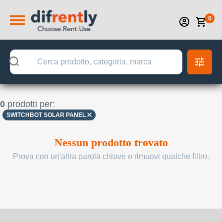
0
0
prodotti per:
SWITCHBOT SOLAR PANEL
Nessun prodotto trovato
Prova con un'altra parola chiave o rimuovi qualche filtro.