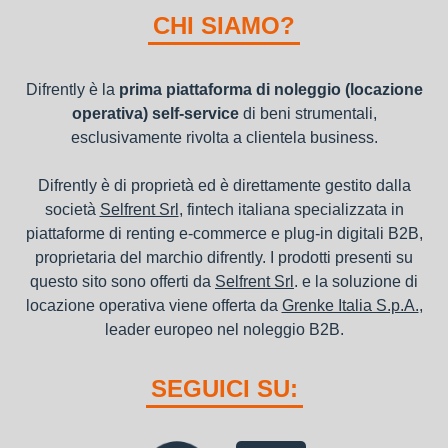
nel bilancio, poiché i canoni vengono considerati un servizio. I
CHI SIAMO?
canoni di noleggio sono deducibili ai fini IRES e IRAP
Difrently è la
prima piattaforma di noleggio (locazione
operativa) self-service
di beni strumentali,
esclusivamente rivolta a clientela business.
Difrently è di proprietà ed è direttamente gestito dalla
società
Selfrent Srl
, fintech italiana specializzata in
piattaforme di renting e-commerce e plug-in digitali B2B,
proprietaria del marchio difrently. I prodotti presenti su
questo sito sono offerti da
Selfrent Srl
. e la soluzione di
locazione operativa viene offerta da
Grenke Italia S.p.A.
,
leader europeo nel noleggio B2B.
SEGUICI SU: