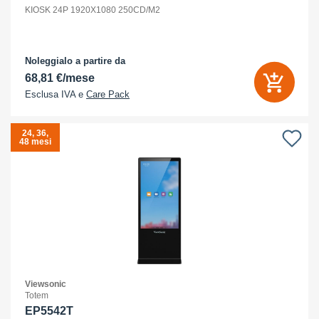
KIOSK 24P 1920X1080 250CD/M2
Noleggialo a partire da
68,81 €/mese
Esclusa IVA e
Care Pack
24, 36,
48 mesi
Viewsonic
Totem
EP5542T