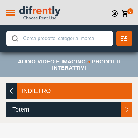
0
AUDIO VIDEO E IMAGING
»
PRODOTTI
INTERATTIVI
INDIETRO
Totem