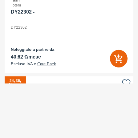
Yashi
Totem
DY22302 -
DY22302
Noleggialo a partire da
40,62 €/mese
Esclusa IVA e
Care Pack
24, 36,
48 mesi