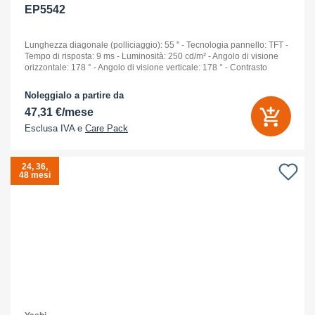
EP5542
Lunghezza diagonale (polliciaggio): 55 '' - Tecnologia pannello: TFT -
Tempo di risposta: 9 ms - Luminosità: 250 cd/m² - Angolo di visione
orizzontale: 178 ° - Angolo di visione verticale: 178 ° - Contrasto
standard: 1.300 :1 - Numero
Noleggialo a partire da
47,31 €/mese
Esclusa IVA e
Care Pack
24, 36,
48 mesi