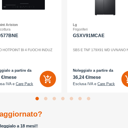
int Ariston
Lg
 cottura
Frigoriferi
0577BNE
GSXV91MCAE
O HOTPOINT BI 4 FUOCHI INDUZ
SBS E TNF 179X91 WD UVNANO
gialo a partire da
Noleggialo a partire da
2 €/mese
36,24 €/mese
usa IVA e
Care Pack
Esclusa IVA e
Care Pack
aggiornato?
leggialo a 18 mesi!
!