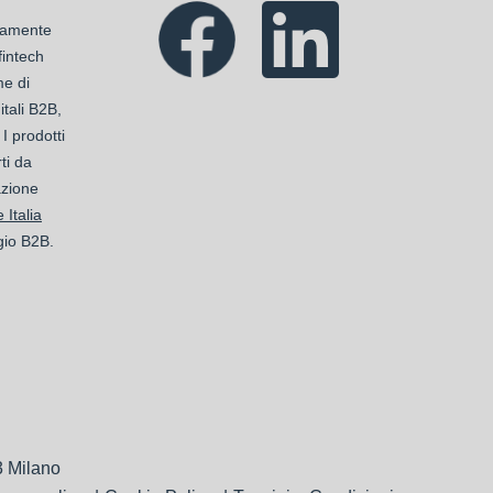
ttamente
 fintech
me di
tali B2B,
 I prodotti
ti da
azione
 Italia
gio B2B.
3 Milano