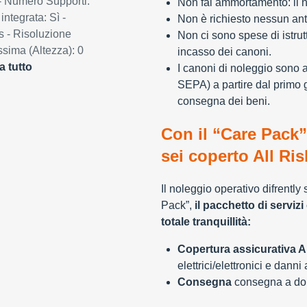
- Numero Supporti:
Non fai ammortamento: il n
ntegrata: Sì -
Non è richiesto nessun ant
s - Risoluzione
Non ci sono spese di istrut
sima (Altezza): 0
incasso dei canoni.
a tutto
I canoni di noleggio sono 
SEPA) a partire dal primo 
consegna dei beni.
Con il “Care Pack”
sei coperto All Ris
Il noleggio operativo difrently
Pack”,
il pacchetto di servizi 
totale tranquillità:
Copertura assicurativa Al
elettrici/elettronici e danni
Consegna
consegna a domi