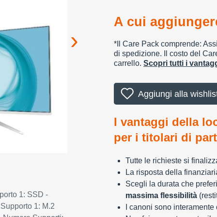
A cui aggiungere
*Il Care Pack comprende: Assic
di spedizione. Il costo del Car
carrello.
Scopri tutti i vanta
Aggiungi alla wishlis
I vantaggi della lo
per i titolari di par
Tutte le richieste si finali
La risposta della finanziar
Scegli la durata che preferi
porto 1: SSD -
massima flessibilità
(resti
 Supporto 1: M.2
I canoni sono interamente d