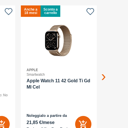
Anche a
Sconto a
Anche a
S
18 mesi
carrello
18 mesi
c
APPLE
APPLE
Smartwatch
Smartphone
Apple Watch 11 42 Gold Ti Gd
Apple iP
Ml Cel
smartpho
o: No
dual SIM /Me
display OLED
(120 Hz) - 2
AMOLED
MP, 48 MP - 
bianco
Noleggialo a partire da
Noleggialo 
 Sì
21,85 €/mese
25,16 €/