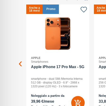
Anche a
Anche
Promo
18 mesi
18 mes
APPLE
APP
Smartphones
Smar
2+512GB
Apple iPhone 17 Pro Max - 5G
App
ck Audio: No
smartphone - dual SIM /Memoria Interna
smart
: 16 -
512 GB - display OLED - 6.9" - 2868 x
256 G
Pollici
1320 pixel (120 Hz) - 3 x fotocamere
1320 
ay: Dynamic
posteriori 48 MP, 48 MP, 48 MP - front
poste
na (ROM):
camera 18 Megapixel - arancione
camer
Noleggialo a partire da
Noleg
 0 GB - Dual
cosmico
cosm
39,96 €/mese
33,