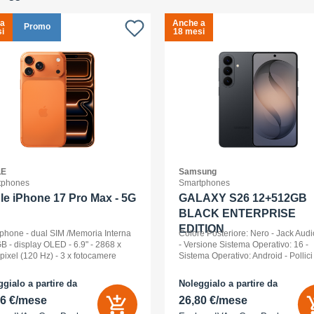
 a
Anche a
Promo
i
18 mesi
LE
Samsung
tphones
Smartphones
le iPhone 17 Pro Max - 5G
GALAXY S26 12+512GB
BLACK ENTERPRISE
EDITION
phone - dual SIM /Memoria Interna
Colore Posteriore: Nero - Jack Audi
B - display OLED - 6.9" - 2868 x
- Versione Sistema Operativo: 16 -
pixel (120 Hz) - 3 x fotocamere
Sistema Operativo: Android - Pollici
riori 48 MP, 48 MP, 48 MP - front
Display: 6,3 - Tipologia Display: 
a 18 Megapixel - arancione
- Memoria Interna (ROM): 512 GB -
gialo a partire da
Noleggialo a partire da
ico
Espandibile fino a: 0 GB - Dual Sim:
86 €/mese
26,80 €/mese