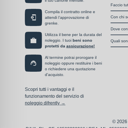
il tuo canone mensile.
Il Care P
S.n.c.
Faccio tu
di un can
La cop
Societ
Compila il contratto online e
Si, puoi s
media
Con chi so
attendi l’approvazione di
Enti e
serve, de
grenke.
Italia
almen
Il contrat
operativo 
Dove cont
noleg
I privati
stipulato 
Utilizza il bene per la durata del
interamen
contra
accedere 
Una volta 
noleggio. I tuoi
beni sono
specializz
Quali sono
vantag
l’omino e
protetti da
assicurazione!
operativa
I beni a 
la co
previa ap
Al termine potrai prorogare il
messi in 
parte del
noleggio oppure restituire i beni
poiché i 
o richiedere una quotazione
servizio.
d'acquisto.
deducibili
Scopri tutti i vantaggi e il
funzionamento del servizio di
noleggio difrently →
© 2026 