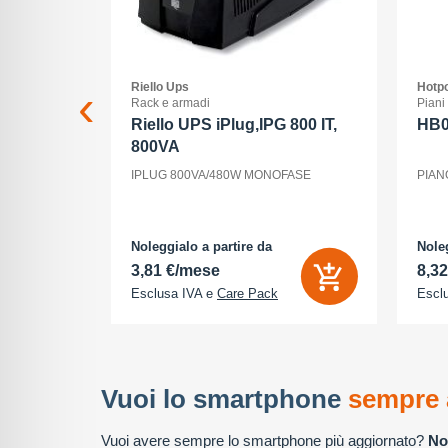
Riello Ups
Hotpo
Rack e armadi
Piani
 Max - 5G
Riello UPS iPlug,IPG 800 IT,
HB
800VA
ria Interna
IPLUG 800VA/480W MONOFASE
PIAN
 - 2868 x
tocamere
P - front
cione
Noleggialo a partire da
Noleg
3,81 €/mese
8,3
Esclusa IVA e
Care Pack
Escl
Vuoi lo smartphone
sempre 
Vuoi avere sempre lo smartphone più aggiornato?
No