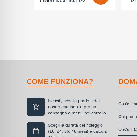
Esclusa IVA e
Care Pack
Escl
COME FUNZIONA?
DOM
Iscriviti, scegli i prodotti dal
Cos’è il 
nostro catalogo in pronta
consegna e mettili nel carrello.
Il nolegg
Chi può ut
soluzione
Scegli la durata del noleggio
Liberi
disponibil
Cos’è il
C
(18, 24, 36, 48 mesi) e calcola
Societ
alla propr