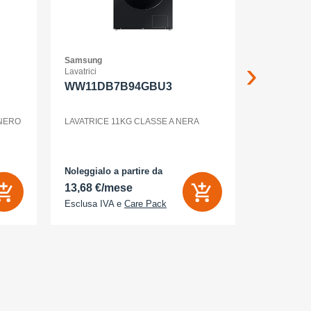
Samsung
Samsung
Lavatrici
Smartphone
WW11DB7B94GBU3
GALAXY 
WHITE
 NERO
LAVATRICE 11KG CLASSE A NERA
Noleggialo a partire da
Noleggialo 
13,68 €/mese
6,26 €/m
Esclusa IVA e
Care Pack
Esclusa IV