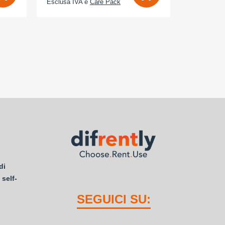
Esclusa IVA e
Care Pack
Esclusa IV
di
 self-
SEGUICI SU: