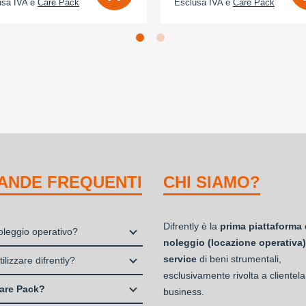
usa IVA e
Care Pack
Esclusa IVA e
Care Pack
ANDE FREQUENTI
CHI SIAMO?
Difrently è la
prima piattaforma 
noleggio operativo?
noleggio (locazione operativa)
io, o locazione operativa, è una
service
di beni strumentali,
ilizzare difrently?
 che consente di avere la
esclusivamente rivolta a clientela
 Professionisti e Studi Associati
ità di un bene strumentale utile
are Pack?
business.
à di persone (Ditte Individuali,
ia attività a fronte del pagamento