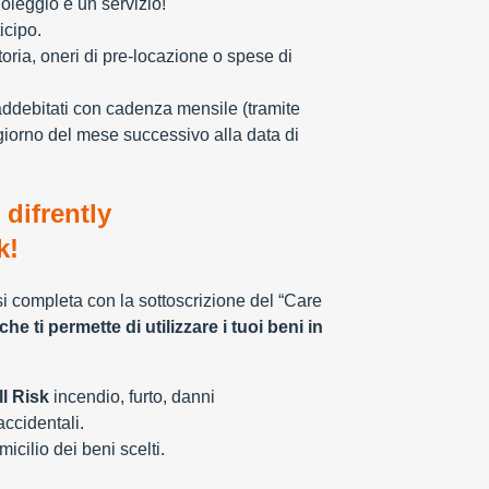
oleggio è un servizio!
icipo.
toria, oneri di pre-locazione o spese di
addebitati con cadenza mensile (tramite
giorno del mese successivo alla data di
 difrently
k!
 si completa con la sottoscrizione del “Care
che ti permette di utilizzare i tuoi beni in
l Risk
incendio, furto, danni
 accidentali.
cilio dei beni scelti.