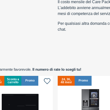
Il costo mensile del Care Pac
L’addebito avviene annualment
mesi di competenza del serviz
Per qualsiasi altra domanda con
chat.
olarmente favorevole.
Il numero di rate lo scegli tu!
,
Sconto a
24, 36,
Promo
Promo
i
carrello
48 mesi