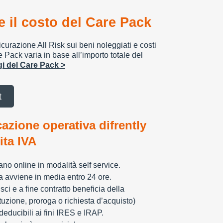
 il costo del Care Pack
urazione All Risk sui beni noleggiati e costi
e Pack varia in base all’importo totale del
ggi del Care Pack >
t
cazione operativa difrently
tita IVA
zzano online in modalità self service.
ia avviene in media entro 24 ore.
sci e a fine contratto beneficia della
tuzione, proroga o richiesta d’acquisto)
educibili ai fini IRES e IRAP.