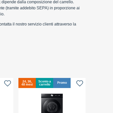
k dipende dalla composizione del carrello.
e (tramite addebito SEPA) in proporzione ai
io.
tatta il nostro servizio clienti attraverso la
24, 36,
Sconto a
24, 36,
S
Promo
48 mesi
carrello
48 mesi
c