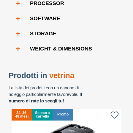
+
PROCESSOR
+
SOFTWARE
+
STORAGE
+
WEIGHT & DIMENSIONS
Prodotti in
vetrina
La lista dei prodotti con un canone di
noleggio particolarmente favorevole.
Il
numero di rate lo scegli tu!
24, 36,
Sconto a
Promo
48 mesi
carrello
4