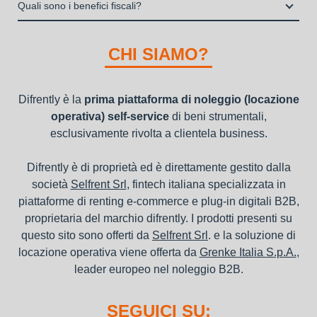
Una volta fatto login vai sull’icona con l’omino e clicca su
operativa di beni mobili strumentali (B2B), previa approvazione
Quali sono i benefici fiscali?
"ordini da completare".
della richiesta da parte della stessa.
I beni a noleggio non devono essere messi in ammortamento
nel bilancio, poiché i canoni vengono considerati un servizio. I
CHI SIAMO?
canoni di noleggio sono deducibili ai fini IRES e IRAP
Difrently è la
prima piattaforma di noleggio (locazione
operativa) self-service
di beni strumentali,
esclusivamente rivolta a clientela business.
Difrently è di proprietà ed è direttamente gestito dalla
società
Selfrent Srl
, fintech italiana specializzata in
piattaforme di renting e-commerce e plug-in digitali B2B,
proprietaria del marchio difrently. I prodotti presenti su
questo sito sono offerti da
Selfrent Srl
. e la soluzione di
locazione operativa viene offerta da
Grenke Italia S.p.A.
,
leader europeo nel noleggio B2B.
SEGUICI SU: