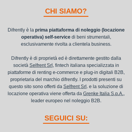
I beni a noleggio non devono essere messi in ammortamento
nel bilancio, poiché i canoni vengono considerati un servizio. I
CHI SIAMO?
canoni di noleggio sono deducibili ai fini IRES e IRAP
Difrently è la
prima piattaforma di noleggio (locazione
operativa) self-service
di beni strumentali,
esclusivamente rivolta a clientela business.
Difrently è di proprietà ed è direttamente gestito dalla
società
Selfrent Srl
, fintech italiana specializzata in
piattaforme di renting e-commerce e plug-in digitali B2B,
proprietaria del marchio difrently. I prodotti presenti su
questo sito sono offerti da
Selfrent Srl
. e la soluzione di
locazione operativa viene offerta da
Grenke Italia S.p.A.
,
leader europeo nel noleggio B2B.
SEGUICI SU: