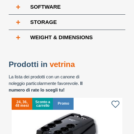
+
SOFTWARE
+
STORAGE
+
WEIGHT & DIMENSIONS
Prodotti in
vetrina
La lista dei prodotti con un canone di
noleggio particolarmente favorevole.
Il
numero di rate lo scegli tu!
24, 36,
Sconto a
Promo
48 mesi
carrello
4