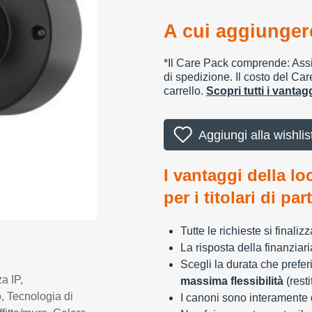
A cui aggiungere
*Il Care Pack comprende: Assic
di spedizione. Il costo del Car
carrello.
Scopri tutti i vanta
Aggiungi alla wishlis
I vantaggi della lo
per i titolari di par
Tutte le richieste si finali
La risposta della finanziar
Scegli la durata che preferi
a IP,
massima flessibilità
(resti
, Tecnologia di
I canoni sono interamente d