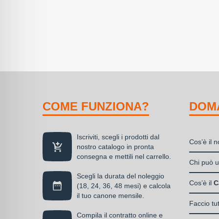
COME FUNZIONA?
DOM
Iscriviti, scegli i prodotti dal
Cos’è il 
nostro catalogo in pronta
consegna e mettili nel carrello.
Il nolegg
Chi può ut
soluzione
Scegli la durata del noleggio
Liberi
disponibil
Cos’è il
C
(18, 24, 36, 48 mesi) e calcola
Societ
alla propr
il tuo canone mensile.
Il Care P
S.n.c.
Faccio tu
di un can
La cop
Societ
Compila il contratto online e