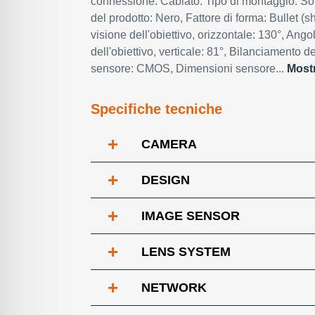
connessione: Cablato. Tipo di montaggio: Sof
del prodotto: Nero, Fattore di forma: Bullet (
visione dell'obiettivo, orizzontale: 130°, Ango
dell'obiettivo, verticale: 81°, Bilanciamento d
sensore: CMOS, Dimensioni sensore...
Mostr
Specifiche tecniche
+
CAMERA
+
DESIGN
+
IMAGE SENSOR
+
LENS SYSTEM
+
NETWORK