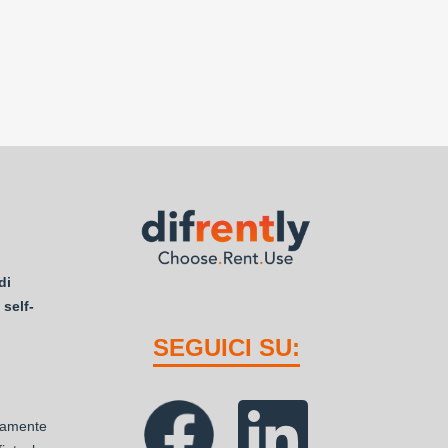
di
 self-
SEGUICI SU:
ttamente