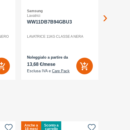
Samsung
Samsung
Lavatrici
Smartphone
WW11DB7B94GBU3
GALAXY 
WHITE
 NERO
LAVATRICE 11KG CLASSE A NERA
Noleggialo a partire da
Noleggialo 
13,68 €/mese
6,26 €/m
Esclusa IVA e
Care Pack
Esclusa IV
Anche a
Sconto a
Anche a
S
18 mesi
carrello
18 mesi
c