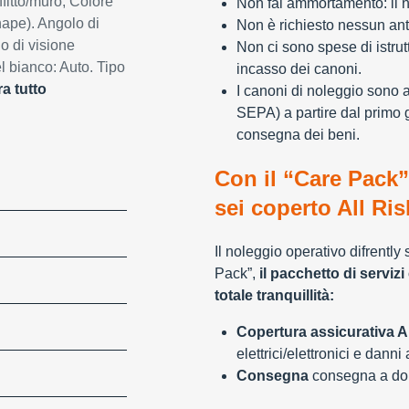
fitto/muro, Colore
Non fai ammortamento: il n
shape). Angolo di
Non è richiesto nessun ant
lo di visione
Non ci sono spese di istrut
el bianco: Auto. Tipo
incasso dei canoni.
a tutto
I canoni di noleggio sono 
SEPA) a partire dal primo 
consegna dei beni.
Con il “Care Pack”
sei coperto All Ris
Il noleggio operativo difrently
Pack”,
il pacchetto di servizi 
totale tranquillità:
Copertura assicurativa Al
elettrici/elettronici e danni
Consegna
consegna a domi