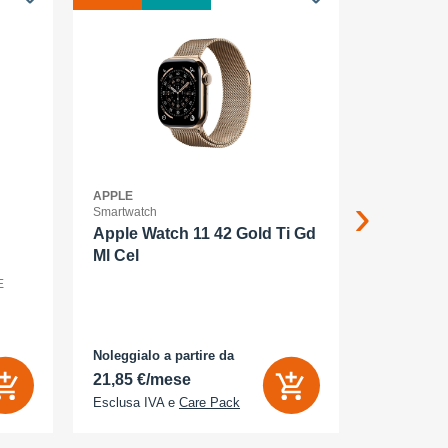
APPLE
APPLE
Smartwatch
Smartphone
Apple Watch 11 42 Gold Ti Gd
Apple iP
Ml Cel
smartpho
E
dual SIM /Me
display OLED
(120 Hz) - 2
MP, 48 MP - 
bianco
Noleggialo a partire da
Noleggialo 
21,85 €/mese
25,16 €/
Esclusa IVA e
Care Pack
Esclusa IV