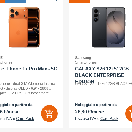
LE
Samsung
tphones
Smartphones
le iPhone 17 Pro Max - 5G
GALAXY S26 12+512GB
BLACK ENTERPRISE
EDITION
phone - dual SIM /Memoria Interna
GALAXY S26 12+512GB BLACK E
B - display OLED - 6.9" - 2868 x
pixel (120 Hz) - 3 x fotocamere
riori 48 MP, 48 MP, 48 MP - front
a 18 Megapixel - arancione
gialo a partire da
Noleggialo a partire da
ico
86 €/mese
26,80 €/mese
usa IVA e
Care Pack
Esclusa IVA e
Care Pack