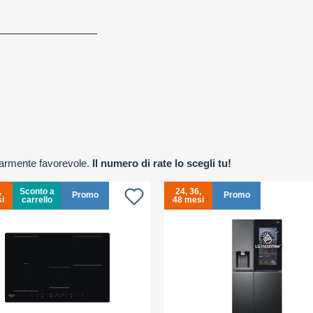
olarmente favorevole.
Il numero di rate lo scegli tu!
,
Sconto a
24, 36,
Promo
Promo
i
carrello
48 mesi