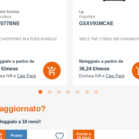
int Ariston
Lg
 cottura
Frigoriferi
0577BNE
GSXV91MCAE
O HOTPOINT BI 4 FUOCHI INDUZ
SBS E TNF 179X91 WD UVNANO
gialo a partire da
Noleggialo a partire da
2 €/mese
36,24 €/mese
usa IVA e
Care Pack
Esclusa IVA e
Care Pack
aggiornato?
leggialo a 18 mesi!
!
 a
Anche a
Promo
i
18 mesi