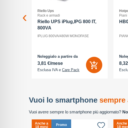
Riello Ups
Hotpo
Rack e armadi
Piani
 Max - 5G
Riello UPS iPlug,IPG 800 IT,
HB
800VA
ria Interna
IPLUG 800VA/480W MONOFASE
PIAN
 - 2868 x
tocamere
P - front
cione
Noleggialo a partire da
Noleg
3,81 €/mese
8,3
Esclusa IVA e
Care Pack
Escl
Vuoi lo smartphone
sempre 
Vuoi avere sempre lo smartphone più aggiornato?
No
Anche a
Anche
Promo
18 mesi
18 mes