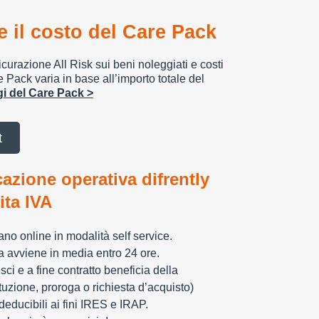
 il costo del Care Pack
urazione All Risk sui beni noleggiati e costi
e Pack varia in base all’importo totale del
ggi del Care Pack >
t
cazione operativa difrently
tita IVA
zzano online in modalità self service.
ia avviene in media entro 24 ore.
sci e a fine contratto beneficia della
tuzione, proroga o richiesta d’acquisto)
educibili ai fini IRES e IRAP.