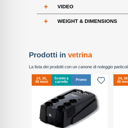
+
VIDEO
+
WEIGHT & DIMENSIONS
Prodotti in
vetrina
La lista dei prodotti con un canone di noleggio partic
24, 36,
Sconto a
24, 36
Promo
48 mesi
carrello
48 mes