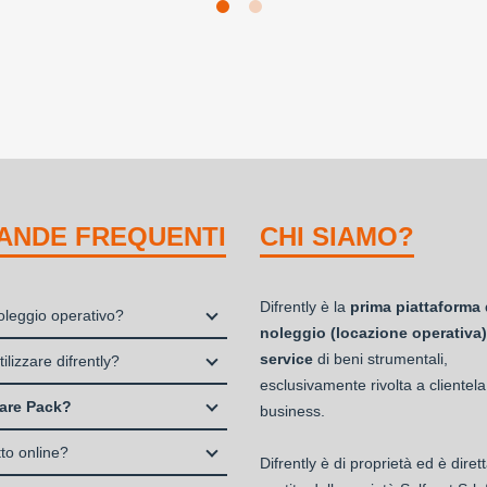
ANDE FREQUENTI
CHI SIAMO?
Difrently è la
prima piattaforma 
noleggio operativo?
noleggio (locazione operativa)
io, o locazione operativa, è una
service
di beni strumentali,
ilizzare difrently?
 che consente di avere la
esclusivamente rivolta a clientela
 Professionisti e Studi Associati
ità di un bene strumentale utile
are Pack?
business.
à di persone (Ditte Individuali,
ia attività a fronte del pagamento
ack è un servizio che include:
, S.a.s.)
tto online?
one fisso periodico.
Difrently è di proprietà ed è dire
ertura assicurativa All Risk
à di Capitali (S.p.A., S.r.l.)