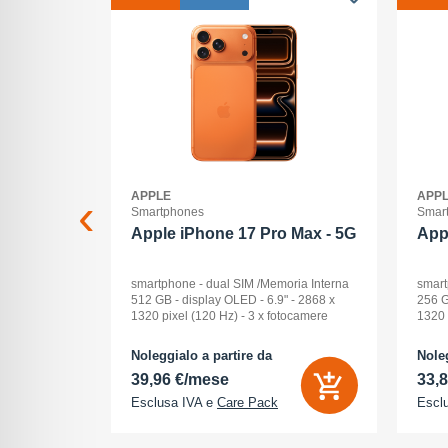
APPLE
APP
Smartphones
Smar
2+512GB
Apple iPhone 17 Pro Max - 5G
App
GB BLACK
smartphone - dual SIM /Memoria Interna
smart
512 GB - display OLED - 6.9" - 2868 x
256 G
1320 pixel (120 Hz) - 3 x fotocamere
1320 
posteriori 48 MP, 48 MP, 48 MP - front
poste
camera 18 Megapixel - arancione
camer
Noleggialo a partire da
Noleg
cosmico
cosm
39,96 €/mese
33,
Esclusa IVA e
Care Pack
Escl