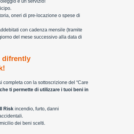
oleggio è un servizio!
icipo.
toria, oneri di pre-locazione o spese di
addebitati con cadenza mensile (tramite
giorno del mese successivo alla data di
 difrently
k!
 si completa con la sottoscrizione del “Care
che ti permette di utilizzare i tuoi beni in
l Risk
incendio, furto, danni
 accidentali.
cilio dei beni scelti.